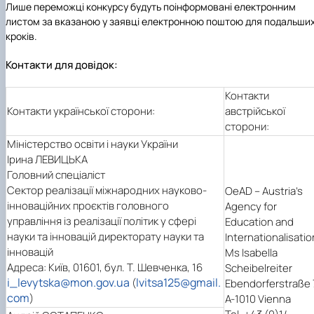
Лише переможці конкурсу будуть поінформовані електронним
листом за вказаною у заявці електронною поштою для подальши
кроків.
Контакти для довідок:
Контакти
Контакти української сторони:
австрійської
сторони:
Міністерство освіти і науки України
Ірина ЛЕВИЦЬКА
Головний спеціаліст
Сектор реалізації міжнародних науково-
OeAD – Austria's
інноваційних проєктів головного
Agency for
управління із реалізації політик у сфері
Education and
науки та інновацій директорату науки та
Internationalisatio
інновацій
Ms Isabella
Адреса: Київ, 01601, бул. Т. Шевченка, 16
Scheibelreiter
i_levytska@mon.gov.ua
lvitsa125@gmail.
(
Ebendorferstraße 
com
)
A-1010 Vienna