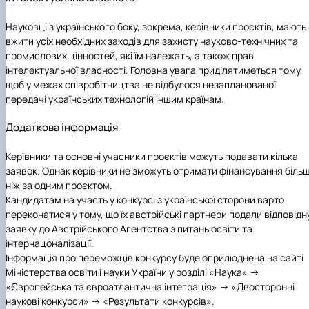
Науковці з українського боку, зокрема, керівники проєктів, мають
вжити усіх необхідних заходів для захисту науково-технічних та
промислових цінностей, які їм належать, а також прав
інтелектуальної власності. Головна увага приділятиметься тому,
щоб у межах співробітництва не відбулося незапланованої
передачі українських технологій іншим країнам.
Додаткова інформація
Керівники та основні учасники проєктів можуть подавати кілька
заявок. Однак керівники не зможуть отримати фінансування біль
ніж за одним проєктом.
Кандидатам на участь у конкурсі з української сторони варто
переконатися у тому, що їх австрійські партнери подали відповідн
заявку до Австрійського Агентства з питань освіти та
інтернацоналізації.
Інформація про переможців конкурсу буде оприлюднена на сайті
Міністерства освіти і науки України у розділі «Наука» →
«Європейська та євроатлантична інтеграція» → «Двосторонні
наукові конкурси» → «Результати конкурсів».