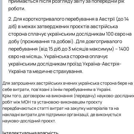
приймається після розгляду звіту за попередній рік
роботи.
Для короткотривалого перебування в Австрії (до 14
діб) в межах затверджених проєктів австрійська
сторона сплачує українським дослідникам 100 євро на
добу (проживання та добові). Для довготривалого
перебування (від 15 діб до 3 місяців максимум) – 1400
євро на місяць. Українська сторона оплачує
українським дослідникам проїзд Україна-Австрія-
Україна та медичне страхування.
Для запрошених австрійських вчених українська сторона бере на
себе витрати, пов'язані з їхнім перебуванням в Україні.
Крім того, договором на виконання (передачу) науково-дослідни
робіт між МОН та установою-виконавцем проєкту
передбачаються статті витрат на закупку матеріалів та на
накладні витрати для підтримки організації, де виконується
науково-дослідний проєкт.
Інтелектуальна власність