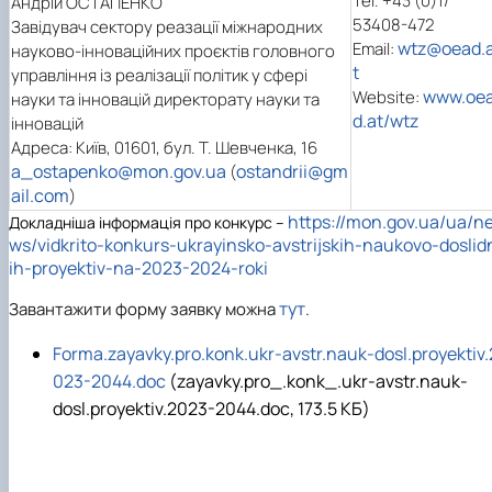
Tel. +43 (0)1/
Андрій ОСТАПЕНКО
53408-472
Завідувач сектору реазації міжнародних
wtz@oead.
Email:
науково-інноваційних проєктів головного
t
управління із реалізації політик у сфері
www.oe
Website:
науки та інновацій директорату науки та
d.at/wtz
інновацій
Адреса: Київ, 01601, бул. Т. Шевченка, 16
a_ostapenko@mon.gov.ua
ostandrii@gm
(
ail.com
)
https://mon.gov.ua/ua/n
Докладніша інформація про конкурс –
ws/vidkrito-konkurs-ukrayinsko-avstrijskih-naukovo-doslid
ih-proyektiv-na-2023-2024-roki
тут
Завантажити форму заявку можна
.
Forma.zayavky.pro.konk.ukr-avstr.nauk-dosl.proyektiv.
023-2044.doc
(zayavky.pro_.konk_.ukr-avstr.nauk-
dosl.proyektiv.2023-2044.doc, 173.5 КБ)