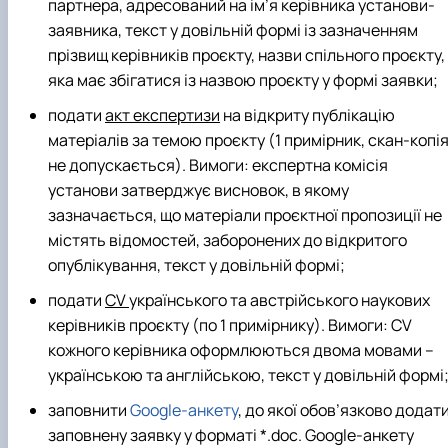
партнера, адресований на ім’я керівника установи-
заявника, текст у довільній формі із зазначенням
прізвищ керівників проєкту, назви спільного проєкту,
яка має збігатися із назвою проєкту у формі заявки;
подати
акт експертизи
на відкриту публікацію
матеріалів за темою проєкту (1 примірник, скан-копі
не допускається). Вимоги: експертна комісія
установи затверджує висновок, в якому
зазначається, що матеріали проєктної пропозиції не
містять відомостей, заборонених до відкритого
опублікування, текст у довільній формі;
подати
CV
українського та австрійського наукових
керівників проєкту (по 1 примірнику). Вимоги: CV
кожного керівника оформлюються двома мовами –
українською та англійською, текст у довільній формі
заповнити
Google-анкету
, до якої обов’язково додат
заповнену заявку у форматі *.doc. Google-анкету