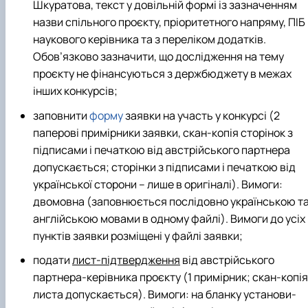
Шкуратова, текст у довільній формі із зазначенням
назви спільного проєкту, пріоритетного напряму, ПІБ
наукового керівника та з переліком додатків.
Обов’язково зазначити, що дослідження на тему
проєкту не фінансуються з держбюджету в межах
інших конкурсів;
заповнити
форму
заявки на участь у конкурсі (2
паперові примірники заявки, скан-копія сторінок з
підписами і печаткою від австрійського партнера
допускається; сторінки з підписами і печаткою від
української сторони – лише в оригіналі). Вимоги:
двомовна (заповнюється послідовно українською т
англійською мовами в одному файлі). Вимоги до усіх
пунктів заявки розміщені у файлі заявки;
подати
лист-підтвердження
від австрійського
партнера-керівника проєкту (1 примірник; скан-копія
листа допускається). Вимоги: на бланку установи-