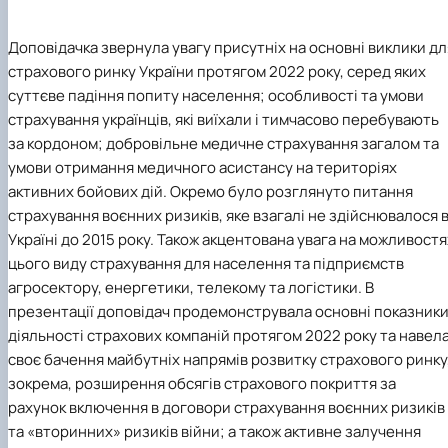
Доповідачка звернула увагу присутніх на основні виклики дл
страхового ринку України протягом 2022 року, серед яких
суттєве падіння попиту населення; особливості та умови
страхування українців, які виїхали і тимчасово перебувають
за кордоном; добровільне медичне страхування загалом та
умови отримання медичного асистансу на територіях
активних бойових дій. Окремо було розглянуто питання
страхування воєнних ризиків, яке взагалі не здійснювалося 
Україні до 2015 року. Також акцентована увага на можливостя
цього виду страхування для населення та підприємств
агросектору, енергетики, телекому та логістики. В
презентації доповідач продемонструвала основні показник
діяльності страхових компаній протягом 2022 року та навел
своє бачення майбутніх напрямів розвитку страхового ринку
зокрема, розширення обсягів страхового покриття за
рахунок включення в договори страхування воєнних ризиків
та «вторинних» ризиків війни; а також активне залучення