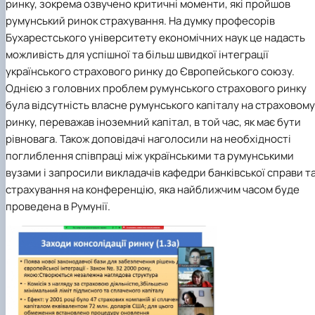
ринку, зокрема озвучено критичні моменти, які пройшов
румунський ринок страхування. На думку професорів
Бухарестського університету економічних наук це надасть
можливість для успішної та більш швидкої інтеграції
українського страхового ринку до Європейського союзу.
Однією з головних проблем румунського страхового ринку
була відсутність власне румунського капіталу на страховому
ринку, переважав іноземний капітал, в той час, як має бути
рівновага. Також доповідачі наголосили на необхідності
поглиблення співпраці між українськими та румунськими
вузами і запросили викладачів кафедри банківської справи т
страхування на конференцію, яка найближчим часом буде
проведена в Румунії.