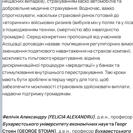
нещасних випадків), страхуванням каско автомобілів та
добровільне медичне страхування. Водночас, важко
спрогнозувати, наскільки страховий ринок готовий до
«вторинних» військових ризиків (вибухів мін у полях та у ліс
з пошкодженням техніки, смертністю або інвалідністю
громадян). Серед конкретних пропозицій від учасників
Асоціації доповідач назвав: пом’якшення регуляторних вимог
зменшення податкового навантаження на страхові компанії,
можливість пільгового кредитування, відміна
дискримінаційної процедури «акредитації» у банках та
стимулювання внутрішнього перестрахування. Такі кроки
мають бути зроблені в першу чергу для того, щоб
забезпечити можливості страховиків здійснювати виплати,
надаючи підтримку громадянам.
Фелічія Александру (FELICIA ALEXANDRU)
, д.е.н., професор
Бухарестського університету економічних наук
та Георг
Стоян (GEORGE STOIAN)
, д.е.н., професор
Бухарестського