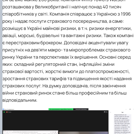
розташанова у Великобританії і налічує понад 40 тисяч
співробітників у світі. Компанія співрацює з Україною з 1996
року і надає послуги страхового посередництва, а саме:
розміщує в Україні майнові ризики, в т.ч. ризики енергетики,
авіації, морські, будівельні та вантажні ризики. Також компані
є перестраховим брокером. Доповідачі акцентували увагу
присутніх на дев’яти макро- та мікропроблемах страхового
ринку України та перспективах їх вирішення. Основні серед
яких: складний регуляторний стан, інфляційні зміни
страхової вартості, жорсткі вимоги до платоспроможності,
зростання страхових тарифів та підвищення якості надання
страхових послуг. На думку доповідачів, після закінчення
війни страховий ринок стане більш професійним та більш
відповідальним.