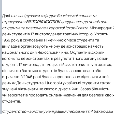
Далі
в.о.
завідувачки кафедри банківської справи та
страхування
ВІКТОРІЯ КОСТЮК
доєдналась до
привітань
студентів та розпочала з короткої історії свята.
Міжнародни
день студентів 17 листопада має трагічну історію. У жовтні
1939 року в окупованій Німеччиною Чехії студенти та
викладачі організовують мирну демонстрацію на честь
національного дня Чехословаччини. Окупанти відкрили
вогонь по демонстрантах, в результаті чого загинув один
студент. 17 листопада німецькі війська оточили гуртожиток,
після чого багатьох студентів було заарештовано або
страчено. У 1946 році було запропоновано відзначати цей
день як День студента. Цьогоріч українські студенти також
змушені відзначати це свято під час війни. Зараз більшість
університетів проводять онлайн-навчання для безпеки свої
студентів.
Студентство - воістину найкращий період життя! Бажаю вам