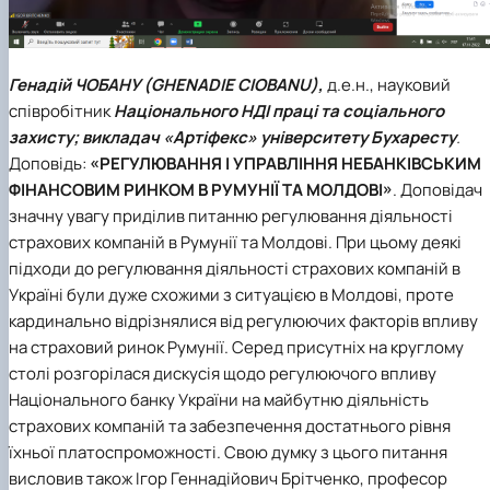
Генадій ЧОБАНУ (GHENADIE CIOBANU),
д.е.н., науковий
співробітник
Національного НДІ праці та соціального
захисту; викладач «Артіфекс» університету Бухаресту
.
Доповідь:
«РЕГУЛЮВАННЯ І УПРАВЛІННЯ НЕБАНКІВСЬКИМ
ФІНАНСОВИМ РИНКОМ В РУМУНІЇ ТА МОЛДОВІ»
. Доповідач
значну увагу приділив питанню регулювання діяльності
страхових компаній в Румунії та Молдові. При цьому деякі
підходи до регулювання діяльності страхових компаній в
Україні були дуже схожими з ситуацією в Молдові, проте
кардинально відрізнялися від регулюючих факторів впливу
на страховий ринок Румунії. Серед присутніх на круглому
столі розгорілася дискусія щодо регулюючого впливу
Національного банку України на майбутню діяльність
страхових компаній та забезпечення достатнього рівня
їхньої платоспроможності. Свою думку з цього питання
висловив також Ігор Геннадійович Брітченко, професор