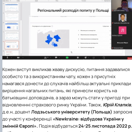
Кожен виступ викликав жваву дискусію, питання задавалися
особисто та з використанням чату, кожен з присутніх
намагався донести до слухачів найбільш актуальні приклади
вирішення нагальних питань, які принесли користь на
батьківщині доповідачів, а зараз можуть стати у пригоді при
відновленнні страхового ринку України. Також,
Юрій Клапків
,
д.е.н, доцент
Лодзьського університету (Польща)
запроси
до участі у конференції
«Newkraine: відбудова України у
змінній Європі».
Подія відбудеться
24-25 листопада 2022 р