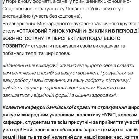
у гібридному форматі, а саме: у приміщеннях Економічно-
Соціологічного факультету Лодзького Університету і
дистанційно (участь безкоштовна).
На завершення Міжнародного науково-практичного круглог
столу
«СТРАХОВИЙ РИНОК УКРАЇНИ: ВИКЛИКИ В ПЕРІОД ДІ
ВОЄННОГОСТАНУ ТА ПЕРСПЕКТИВИ ПОДАЛЬШОГО
РОЗВИТКУ»
студенти подякували своїм викладачам та
побажали теплі та щирі слова:
«Шановні наші викладачі, хочемо від щирого серця сказати
вам величезне спасибі за вашу старанність і розуміння, за
вашу роботу і ваші старання, за вашу доброту, підтримку і
чуйність, за увагу, терпіння і вірні знання. Бажаємо вам
залишатися у відмінній формі і з міцним здоров’ям!»
Колектив кафедри банківської справи та страхування
щир
дякує міжнародним учасникам, колективу НУБіП, колегам
кафедри, студентам та всім присутнім за прийняття участі
у заході! Найголовніше побажання зараз – це мир на нашій
землі! Навіть в такий нелегкий для нашої країни час, життя