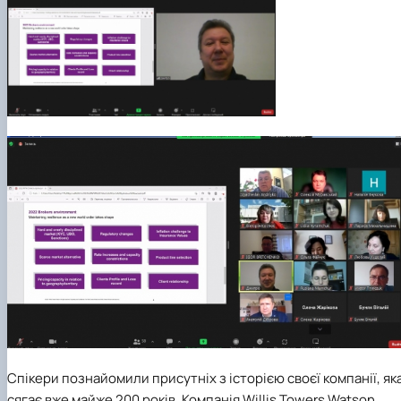
Спікери познайомили присутніх з історією своєї компанії, як
сягає вже майже 200 років. Компанія Willis Towers Watson