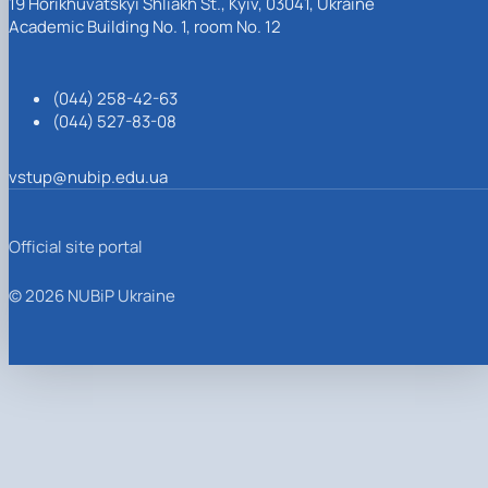
19 Horikhuvatskyi Shliakh St., Kyiv, 03041, Ukraine
Academic Building No. 1, room No. 12
(044) 258-42-63
(044) 527-83-08
vstup@nubip.edu.ua
Official site portal
© 2026 NUBiP Ukraine