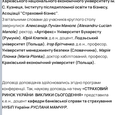
Харківського національного економічного університету ім
С. Кузнеця, Інституту післядипломної освіти та бізнесу,
Асоціації "Страховий бізнес"
.
З вітальними словами до учасників круглого столу
звернулися:
Александр Лучіан Манолє (Alexandru-Lucian
Manole)
, ректор,
«Артіфекс» Університет Бухаресту
(Румунія)
,
Юрій Клапків
, д.е.н, доцент,
Лодзьський
університет (Польща)
,
Ігор Б
рітченко
, д.е.н., професор,
Університет менеджменту безпеки (Словаччина),
Марія
Плонка (Maria Plonka)
,
доктор хабілітований, професор,
Краківський економічний університет (Польща).
Доповіді доповідачів здійснювались згідно програми
конференції. Так, наукову доповідь на тему
«СТРАХОВИЙ
РИНОК УКРАЇНИ: ВИКЛИКИ СЬОГОДЕННЯ»
представила
к.е.н., доцент
кафедри банківської справи та страхування
НУБіП
України
РУСЛАНА МАМЧУР.