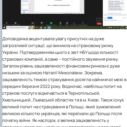
Доповідачка акцентувала увагу присутніх на дуже
загрозливій ситуації, що виникла на страховому ринку
України. Підтвердженням цього є звіт НБУ щодо кількості
страхових компаній, а саме – постійного звуження ринку.
Загалом рівень зацікавленості фінансовим ринком є дуже
низьким за оцінкою Наталії Миколаївни. Зокрема,
зацікавленість темою страхування досягла найнижчої межі в
середині березня 2022 року. Водночас, найбільш попит на
страхові послуги відмічається в Тернопільській,
Хмельницькій, Львівській областях та в м. Києві. Також існує
великий попит на страхування в Польщі, який зумовлений
великою кількістю українців, які переїхали до Польщі після
початку війни. Як наслідок, є велика зацікавленість у