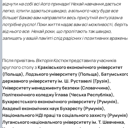
відчути на собі всі його принади! Нехай навчання дається
легко, іспити здаються швидко, а вільного часу буде все
більше! Бажаю вам направляти весь присутній ентузіазм в
потрібне русло! Поки життя надає вам всі можливості, беріть
від нього все. Нехай роки, що пролітають так швидко,
залишать у вашій пам'яті слід радісних і позитивних вражень
Після привітань
Вікторія Костюк
представила учасників
круглого столу з
Краківського економічного університет
(Польща), Лодзького університету (Польща), Батумськог
державного університету ім. Ш. Руставелі (Грузія),
Університету менеджменту безпеки (Словаччина),
Політехнічного коледжу Їглава (Чеська Республіка),
Бухарестського економічного університету (Румунія),
Академії економічних наук Бухаресту (Румунія),
Національного НДІ праці та соціального захисту (Румунія)
Луганського національного університету ім. Т. Шевченка,