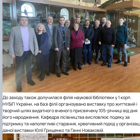
До заходу також долучилася філія наукової бібліотеки у 1 корп.
НУБіП України, на базі філії організувано виставку про життєвий і
творчий шлях видатного вченого присвячену 105-річниці від дня
його народження. Кафедра лісівництва висловлює подяку за
підтримку та наполегливі старання, креативний підхід у організаці
даної виставки Юлії Грищенко та Ганні Новаковій.