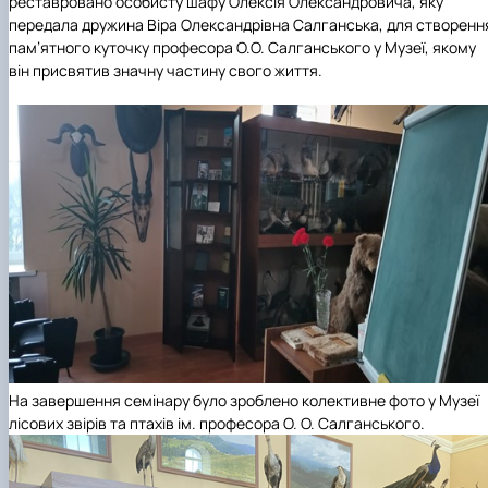
реставровано особисту шафу Олексія Олександровича, яку
передала дружина Віра Олександрівна Салганська, для створенн
пам’ятного куточку професора О.О. Салганського у Музеї, якому
він присвятив значну частину свого життя.
На завершення семінару було зроблено колективне фото у Музеї
лісових звірів та птахів ім. професора О. О. Салганського.