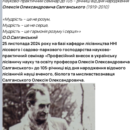
Науково-практичний семінар до 105 – річниці від дня народження
Пожежна ситуація в Україні за даними ЗМІ
Олексія Олександровича Салганського
(1919-2010)
Проєкти
Прес-релізи
«Мудрість – це не розум,
Виступи в ЗМІ
Мудрість – це не серце,
Контакти
Мудрість – це гармонія розуму і серця»»
О.О.Салганський
25 листопада 2024 року на базі кафедри лісівництва ННІ
лісового і садово-паркового господарства науково-
практичний семінар «Професійний внесок в українську
лісівничу науку та освіту професора Олексія Олександровича
Салганського» до 105-річниці від дня народження відомого
лісівничій науці вченого, біолога та мисливствознавця
Салганського Олексія Олександровича.