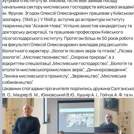
хутрового інституту ім. Мікояна, після ВВВ займав посаду
начальника сектору мисливських господарств військової академі
ім. Фрунзе. Згодом Олексій Олександрович працював у Київськом
зоопарку. (1945 р.) У 1948 р. вступив до аспірантури інституту
тваринництва "Асканія-Нова". Успішно захистив кандидатську та
докторську дисертації, та працював професором Київського
лісогосподарського інституту. Протягом більш як 50 років роботи
на факультеті Олексій Олександрович викладав ряд дисциплін
біологічного характеру: „Біологія лісових звірів та птахів”, „Лісова
зоологія”, „Мисливствознавство”, „Охорона природи”, а з
відкриттям спеціалізації „Мисливське господарство”, „Біологія та
етологія мисливськопромислових звірів”, „Дичинорозведення”,
„Техніка мисливського промислу”, „Звірівництво”, „Мисливське
собаківництво”.
Цікавими спогадами про вчителя поділились дружина Салганськ
В. О., Маурер В. М., Юхновський В.Ю., Кушнір А. І., Гойчук А. Ф. та ін.