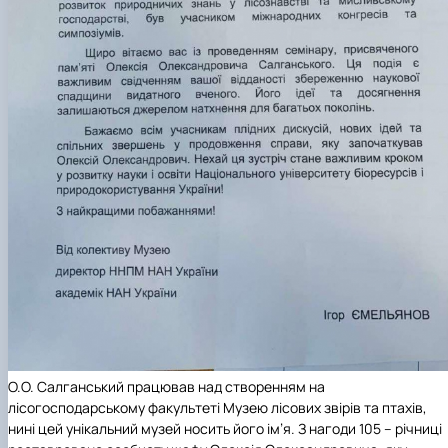
О.О. Салганський працював над створенням на
лісогосподарському факультеті Музею лісових звірів та птахів,
нині цей унікальний музей носить його ім’я. З нагоди 105 – річниці