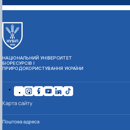
Bogdanets, V., Nosenko, V. Indicators of sustainable
development of safety land use and assessment of
degradation processes development of soil cover using
GIS models. Науково-виробничий журнал “землеустрій,
кадастр і моніторинг земель” 2022, Вип. 3, 83-92.
Kliuchenko, A., Humenyuk, H., Melnyk, V., Tkachenko,
S., Bogdanets, V., & Nosenko, V. (2021). Ecological and
Economic Principles of Use and Reproduction of Natural
НАЦІОНАЛЬНИЙ УНІВЕРСИТЕТ
БІОРЕСУРСІВ І
Recreational Resources in the Context of the
ПРИРОДОКОРИСТУВАННЯ УКРАЇНИ
Postmodern Consciousness. Postmodern Openings,
12(2), 149-169.
Bogdanets, V. Web-mapping potential and its use for
mapping of land value parameters. Землеустрій, кадастр
Карта сайту
і моніторинг земель, 2019, 3: 81-87.
Bogdanets V. Large scale GIS mapping
Поштова адреса
recommendation maps for solving land management
htt
issues. Baltic surveying, 2017, Vol. 33. Режим доступу: