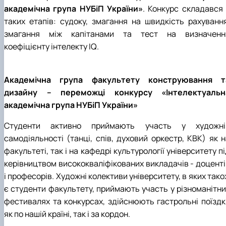
Рейтингові списки
академічна група НУБіП України»
. Конкурс складався 
таких етапів: судоку, змагання на швидкість рахування
змагання між капітанами та тест на визначенн
коефіцієнту інтелекту IQ.
Академічна група факультету конструювання т
дизайну – переможці конкурсу «Інтелектуальн
академічна група НУБіП України»
Студенти активно приймають участь у художні
самодіяльності (танці, спів, духовий оркестр, КВК) як н
факультеті, так і на кафедрі культурології університету п
керівництвом висококваліфікованих викладачів - доценті
і професорів. Художні колективи університету, в яких так
є студенти факультету, приймають участь у різноманітни
фестивалях та конкурсах, здійснюють гастрольні поїздк
як по нашій країні, так і за кордон.