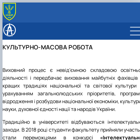
ПРО ФАКУЛЬТЕТ
Адміністрація
ВСТУПНИКУ
Академічна доброчесність
Бакалавр
СТУДЕНТУ
КУЛЬТУРНО-МАСОВА РОБОТА
Відео про факультет
Магістр
G11 Машинобудування
Розклад занять
КАФЕДРИ
Документи факультету
Аспірантура
G19 Будівництво та цивільна інженерія
G11 Машинобудування
Графік освітнього процесу
Будівництва
НАУКА
Історія факультету
Відвідати факультет
G19 Будівництво та цивільна інженерія
Графік практик
Конструювання машин і обладнання
Конференції, семінари: програми і збірники тез
РОЗКЛАД ЗАНЯТЬ
Виховний процес є невід'ємною складовою освітньо
Культурно-масова робота
Розклад складання екзаменів
Механіки
Наукові гуртки
ВІДВІДАТИ ФАКУЛЬТЕТ
Міжнародна співараця
Формування індивідуальної освітньої траєкторії
діяльності і передбачає виховання майбутніх фахівців 
Надійності техніки
Наукова робота
Опитування
Стипендія
Нарисної геометрії, комп’ютерної графіки та
кращих традиціях національної та світової культури 
Про нас
Список студентів академічних груп
дизайну
урахуванням загальнолюдських пріоритетів, програм
Рада роботодавців
Накази про затвердження тем кваліфікаційних
Технології конструкційних матеріалів і
відродження і розбудови національної економіки, культур
робіт
матеріалознавства
науки, духовної єдності нації та народів України.
Сторінка магістра
Технічного сервісу та інженерного менеджменту
Навчальна робота
імені М. П. Момотенка
Традиційно в університеті відбуваються інтелектуальн
Соціальна стипендія
заходи. В 2018 році студенти факультету прийняли участь
Студенту
Студентська організація
стали переможцями в конкурсі
«Інтелектуальн