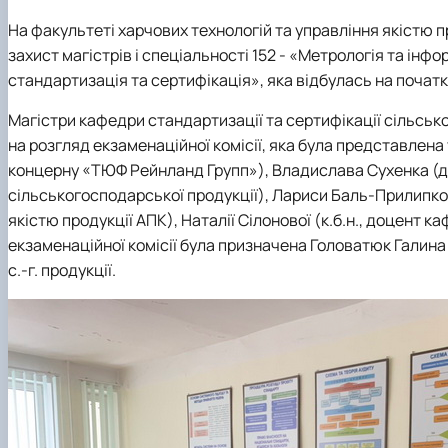
Сторінка магістра
Нормативні документи
Наші випускники
На
факультеті харчових технологій та управління якістю 
Відеородзинки
захист магістрів і спеціальності 152 ‑ «Метрологія та інф
Підготовка аспірантів та докторантів
стандартизація та сертифікація», яка відбулась на початку ц
Рада молодих вчених та аспірантів
Магістри
кафедри стандартизації та сертифікації сільськ
Підвищення кваліфікації
на розгляд екзаменаційної комісії, яка була представлена
Скринька довіри
концерну «ТЮФ Рейнланд Групп»), Владислава Сухенка (д.т
сільськогосподарської продукції), Лариси Баль-Прилипко 
якістю продукції АПК), Наталії Сілонової (к.б.н., доцент к
екзаменаційної комісії була призначена Головатюк Галина
с.-г. продукції.