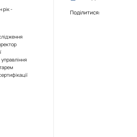
 рік -
Поділитися:
ослідження
иректор
ї
а управління
етарем
сертифікації