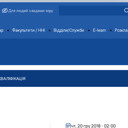
Для людей з вадами зору
ments
ар
Факультети / ННІ
Відділи/Служби
E-learn
Розкл
КВАЛІФІКАЦІЯ
"
тів
ління якістю і безпечністю продукції …
чт, 20 гру 2018 - 02:00