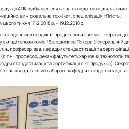
Матеріально-технічна база
Бази практичного навчання здобувачів
продукції АПК
відбулась святкова та видатна подія, як і кожен
Інформація про акредитацію
ормаційно‑вимірювальна техніка», спеціалізація «Якість,
ього тижня 17.12.2018 р. – 19.12.2018 р.
огосподарської продукції
представили свої магістерські д
 у складі голови комісії Володимира Пекера (генеральний д
.н., професор, зав. кафедри стандартизації та сертифікаці
(д.т.н., професор, декан факультету харчових технологій т
афедри стандартизації та сертифікації с.-г. продукції). Секр
 Степанівна, старший лаборант кафедри стандартизації та 