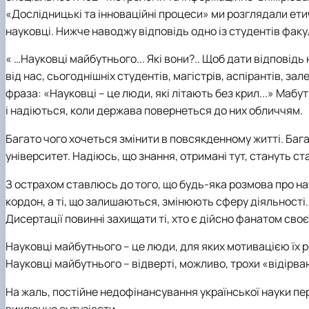
Сторінка магістра
Нормативні документи
«Дослідницькі та інноваційні процеси» ми розглядали етич
Наші випускники
науковці. Нижче наводжу відповідь одно із студентів
факу
Відеородзинки
Підготовка аспірантів та докторантів
« …Науковці майбутнього... Які вони?.. Щоб дати відповідь
Рада молодих вчених та аспірантів
від нас, сьогоднішніх студентів, магістрів, аспірантів, з
Підвищення кваліфікації
фраза: «Науковці – це люди, які літають без крил...» Мабут
Скринька довіри
і надіються, коли держава повернеться до них обличчям.
Багато чого хочеться змінити в повсякденному житті. Бага
університет. Надіюсь, що знання, отримані тут, стануть 
З острахом ставлюсь до того, що будь-яка розмова про на
кордон, а ті, що залишаються, змінюють сферу діяльност
Дисертації повинні захищати ті, хто є дійсно фанатом сво
Науковці майбутнього – це люди, для яких мотивацією їх р
Науковці майбутнього – відверті, можливо, трохи «відірвані 
На жаль, постійне недофінансування української науки п
виключно ентузіасти.