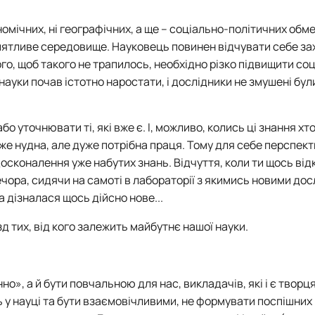
номічних, ні географічних, а ще – соціально-політичних обм
иятливе середовище. Науковець повинен відчувати себе з
го, щоб такого не трапилось, необхідно різко підвищити со
 науки почав істотно наростати, і дослідники не змушені були
бо уточнювати ті, які вже є. І, можливо, колись ці знання хт
дуже нудна, але дуже потрібна праця. Тому для себе перспект
осконалення уже набутих знань. Відчуття, коли ти щось від
вечора, сидячи на самоті в лабораторії з якимись новими до
 дізналася щось дійсно нове...
узд тих, від кого залежить майбутнє нашої науки.
но», а й бути повчальною для нас, викладачів, які і є творц
 у науці та бути взаємовічливими, не формувати поспішних