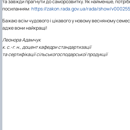
та завжди прагнути до саморозвитку. Як найменше, потріб
посиланням:
https://zakon.rada.gov.ua/rada/show/v0002
Бажаю всім чудового і цікавого у новому весняному семест
адже вони найкращі!
Леонора Адамчук
к. с.-г. н., доцент кафедри стандартизації
та сертифікації сільськогосподарської продукції