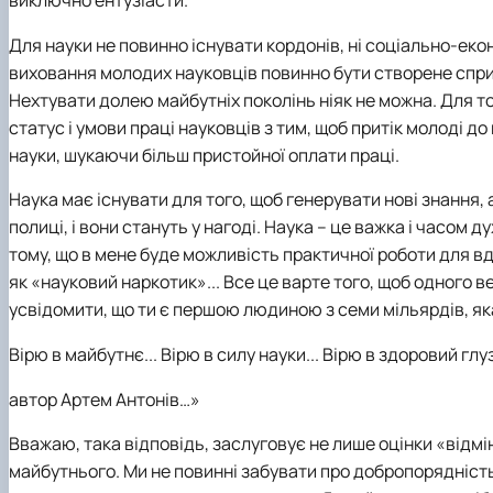
Для науки не повинно існувати кордонів, ні соціально-еко
виховання молодих науковців повинно бути створене спр
Нехтувати долею майбутніх поколінь ніяк не можна. Для то
статус і умови праці науковців з тим, щоб притік молоді до
науки, шукаючи більш пристойної оплати праці.
Наука має існувати для того, щоб генерувати нові знання, а
полиці, і вони стануть у нагоді. Наука – це важка і часом 
тому, що в мене буде можливість практичної роботи для вд
як «науковий наркотик»... Все це варте того, щоб одного 
усвідомити, що ти є першою людиною з семи мільярдів, яка
Вірю в майбутнє... Вірю в силу науки... Вірю в здоровий гл
автор Артем Антонів…
»
Вважаю, така відповідь, заслуговує не лише оцінки «відмін
майбутнього. Ми не повинні забувати про добропорядність