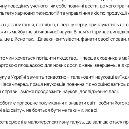
Матеріально-технічна база
ну поведінку ученого і як себе повинні вести, до чого праг
Бази практичного навчання здобувачів
льтету харчових технологій та управління якістю продукції
Інформація про акредитацію
 на це запитання, потрібно, в першу чергу, прислухатись до 
алежить майбутнє вітчизняної науки. В пам‘яті зринає випадк
ь, це дійсно так... Диваки-ентузіасти, фанати своєї справи,
то чим хочеться потішити людство... І перша сходинка в ма
стартовою площадкою для нових досліджень, звершень, відкр
уку в Україні звучить тривожно – талановиті науковці виїж
і. Насамперед, праця науковців повинна гідно оцінюватись
єї справи і зможе продовжити наукові дослідження далі.
оботи є природне покликання пізнавати світ і робити його 
від світу», не бояться бути не такими, як всі.
еретворює її в малоперспективну галузь, де залишаються 