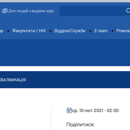
Для людей з вадами зору
ments
ар
Факультети / ННІ
Відділи/Служби
E-learn
Розкл
КВАЛІФІКАЦІЯ
"
тів
ління якістю і безпечністю продукції …
ср, 10 лют 2021 - 02:00
Поділитися: