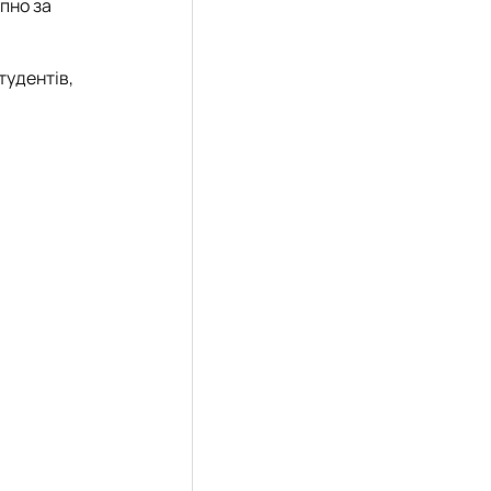
пно за
тудентів,