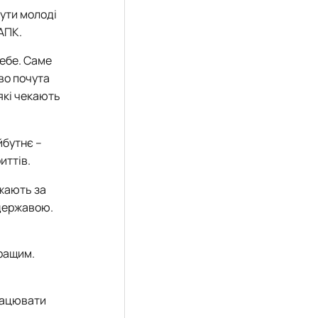
нути молоді
 АПК
.
себе. Саме
ово почута
 які чекають
йбутнє –
иттів.
джають за
 державою.
кращим.
працювати