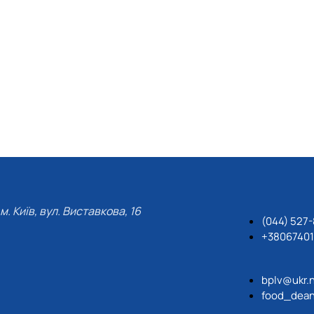
м. Київ, вул. Виставкова, 16
(044) 527
+3806740
bplv@ukr.
food_dean