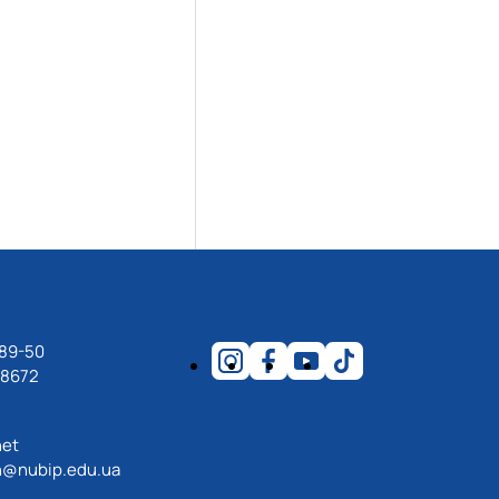
-89-50
18672
net
@nubip.edu.ua