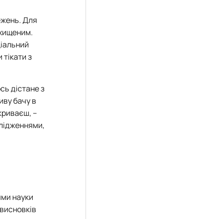
ежень. Для
ахищеним.
ціальний
 тікати з
ось дістане з
иву бачу в
криваєш, –
слідженнями,
ями науки
 висновків