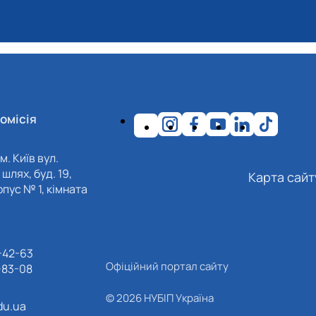
омісія
м. Київ вул.
шлях, буд. 19,
Карта сайт
пус № 1, кімната
-42-63
Офіційний портал сайту
-83-08
© 2026 НУБІП Україна
du.ua