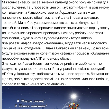
Матеріально-технічна база
Ми точно знаємо, що закінчення календарного року не привід для
Бази практичного навчання здобувачів
розслаблення. Так, провести цей рік і зустріти Новий, в родинном
Інформація про акредитацію
колі відзначити Різдво Христове та Йорданські свята – це,
напевне, не просто обов’язок, але й шана і повага до наших
традицій. Ми добре усвідомлюємо, що свята закінчуються і
потрібно з новими і резервними силами приступати в першу черг
до навчального процесу, проводити наукову роботу корегувати
свої плани, йдучи в ногу з курсом університету в цілому,
працювати над самовдосконаленням, віддавати частинку свого
серця нашим студентам… Планів багато і ми впевнені, що всі вон
будуть виконані нашим колективом кафедри процесів і обладнанн
переробки продукції АПК в повному обсязі.
З нагоди прийдешніх свят ми хочемо привітати своїх колег по
факультету харчових технологій та управління якістю продукції
АПК та університету і побажати всім міцного здоров’я, безмежно
щастя, побільше радості і посмішок на обличчях, мирного неба на
головою та здійснення всіх земних мрій.