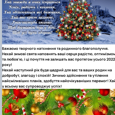
Бажаємо творчого натхнення та родинного благополуччя.
Нехай зимові свята наповнять ваші серця радістю, оптимізмо
та любов’ю, і ці почуття не залишать вас протягом усього 2022
року!
Нехай наступний рік буде щедрий для вас та ваших родин на
добробут, злагоду і спокій! Зичимо здійснення та утілення
найсміливіших планів, здобуття найочікуваніших перемог! Ха
у всьому вас супроводжує успіх!