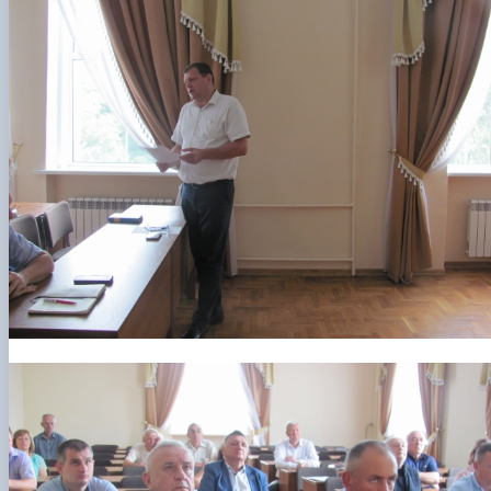
Кафедра рослинництва
Кафедра садівництва ім. проф. В.Л. Симиренка
Кафедра технології зберігання, переробки та
стандартизації продукції рослинницт…
Вчена рада агробіологічного факультету
Колегіальні органи
Рада роботодавців агробіологічного
факультету
Рада аспірантів агробіологічного
факультету
Сенат студентської організації
агробіологічного факультету
Рада молодих вчених НДІ рослинництва та
ґрунтознавства агробіологічного факульт…