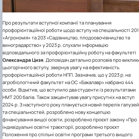
Про результати вступної компанії та планування
профорієнтаційної роботи щодо вступу на спеціальності 201
«Агрономія» та 203 «Садівництво, плодоовочівництво та
виноградарство» у 2023 р. слухали інформацію
відповідального за профорієнтаційну роботу на факультеті
Олександра Цизя
. Доповідач детально розповів про виклик
цьогорічного вступу, звернув увагу на ефективність
профорієнтаційної роботи НПП. Зазначив, що у 2023 р. на
агробіологічний факультет на ОС «Бакалавр» набрано 444
особи. Відмітив, що вступило два студенти із результатами
НМТ 200 балів. Також закцентував увагу присутніх на вступ
2024 р. З наступного року планується новий перелік галузей
та спеціальностей, розроблено нову концепцію
фінансування вищої освіти, розроблено проєкт закону «Про
індивідуальні освітні траєкторії, розроблено проєкт
Положення про спільні освітні програми третього вищого