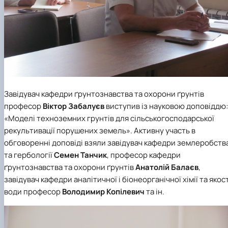
Завідувач кафедри ґрунтознавства та охорони ґрунтів
професор
Віктор Забалуєв
виступив із науковою доповіддю:
«Моделі техноземних грунтів для сільськогосподарської
рекультивації порушених земель». Активну участь в
обговоренні доповіді взяли завідувач кафедри землеробств
та гербології
Семен Танчик
, професор кафедри
ґрунтознавства та охорони ґрунтів
Анатолій Балаєв
,
завідувач кафедри аналітичної і біонеорганічної хімії та якост
води професор
Володимир Копілевич
та ін.