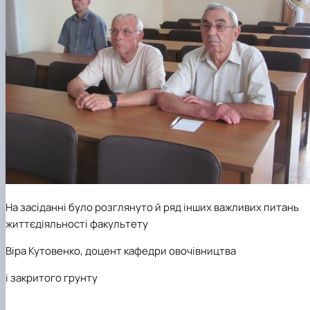
На засіданні було розглянуто й ряд інших важливих питань
життєдіяльності факультету
Віра Кутовенко, доцент кафедри овочівництва
і закритого грунту