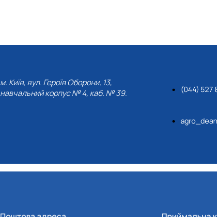
тизації продукції рослинницт…
м. Київ, вул. Героїв Оборони, 13,
(044) 527 
навчальний корпус № 4, каб. № 39.
agro_dean
Поштова адреса
Приймальна к