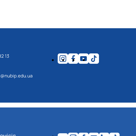
82 13
@nubip.edu.ua
омісія