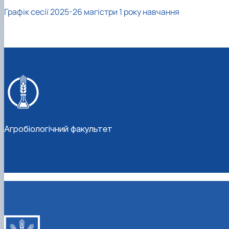
Кафедра землеробства та гербології
Графік сесії 2025-26 магістри 1 року навчання
Кафедра овочівництва і закритого грунту
Кафедра рослинництва
Кафедра садівництва ім. проф. В.Л. Симиренка
Кафедра технології зберігання, переробки та стандар
Вчена рада агробіологічного факультету
Колегіальні органи
Агробіологічний факультет