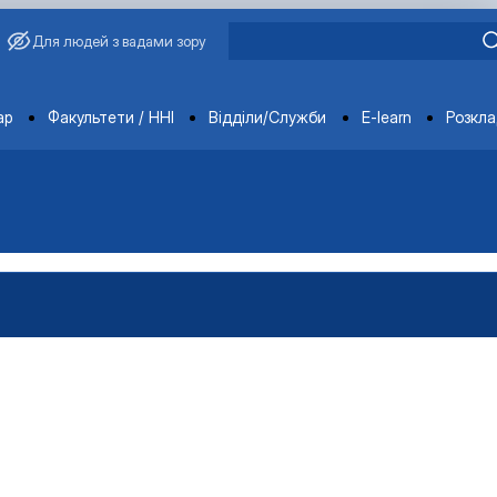
Для людей з вадами зору
ments
ар
Факультети / ННІ
Відділи/Служби
E-learn
Розкл
агробіологічного факультету
обіологічного факультету
організації агробіологічного факультету
х НДІ рослинництва та ґрунтознавства агробіологічного факу