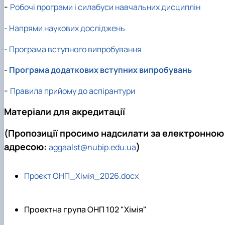
-
Кафедра рослинництва
Робочі програми і силабуси навчальних дисциплін
Кафедра садівництва ім. проф. В.Л. Симиренка
Кафедра технології зберігання, переробки та
- Напрями наукових досліджень
стандартизації продукції рослинницт…
Вчена рада агробіологічного факультету
- Програма вступного випробування
Колегіальні органи
Рада роботодавців агробіологічного
-
Програма додаткових вступних випробувань
факультету
-
Рада аспірантів агробіологічного
Правила прийому до аспірантури
факультету
Матеріали для акредитації
Сенат студентської організації
агробіологічного факультету
(
Пропозиції просимо надсилати за електронною
Рада молодих вчених НДІ рослинництва та
ґрунтознавства агробіологічного факульт…
адресою:
)
aggaalst@nubip.edu.ua
Проєкт ОНП_Хімія_2026.docx
Проектна група ОНП 102 "Хімія"