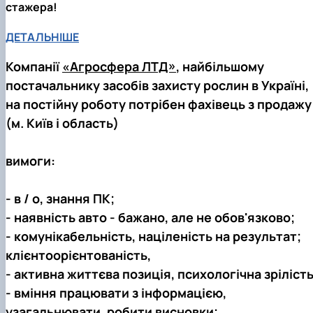
стажера!
Кафедра рослинництва
Кафедра садівництва ім. проф. В.Л. Симиренка
ДЕТАЛЬНІШЕ
Кафедра технології зберігання, переробки та
стандартизації продукції рослинницт…
Компанії
«Агросфера ЛТД»
, найбільшому
Вчена рада агробіологічного факультету
Колегіальні органи
постачальнику засобів захисту рослин в Україні,
Рада роботодавців агробіологічного
на постійну роботу потрібен фахівець з продажу
факультету
(м. Київ і область)
Рада аспірантів агробіологічного
факультету
Сенат студентської організації
вимоги:
агробіологічного факультету
Рада молодих вчених НДІ рослинництва та
- в / о, знання ПК;
ґрунтознавства агробіологічного факульт…
- наявність авто - бажано, але не обов'язково;
- комунікабельність, націленість на результат;
клієнтоорієнтованість,
- активна життєва позиція, психологічна зрілість
- вміння працювати з інформацією,
узагальнювати, робити висновки;