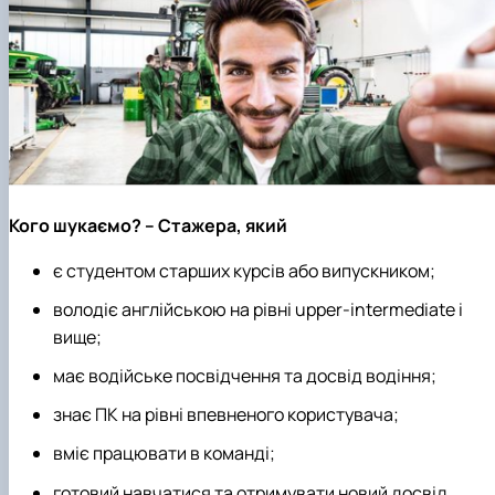
Кого шукаємо? – Стажера, який
є студентом старших курсів або випускником;
володіє англійською на рівні upper-intermediate і
вище;
має водійське посвідчення та досвід водіння;
знає ПК на рівні впевненого користувача;
вміє працювати в команді;
готовий навчатися та отримувати новий досвід.