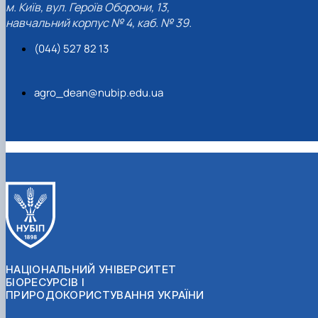
м. Київ, вул. Героїв Оборони, 13,
Кафедра рослинництва
навчальний корпус № 4, каб. № 39.
Кафедра садівництва ім. проф. В.Л. Симиренка
Кафедра технології зберігання, переробки та
(044) 527 82 13
стандартизації продукції рослинницт…
Вчена рада агробіологічного факультету
Колегіальні органи
agro_dean@nubip.edu.ua
Рада роботодавців агробіологічного
факультету
Рада аспірантів агробіологічного
факультету
Сенат студентської організації
агробіологічного факультету
Рада молодих вчених НДІ рослинництва та
ґрунтознавства агробіологічного факульт…
НАЦІОНАЛЬНИЙ УНІВЕРСИТЕТ
БІОРЕСУРСІВ І
ПРИРОДОКОРИСТУВАННЯ УКРАЇНИ