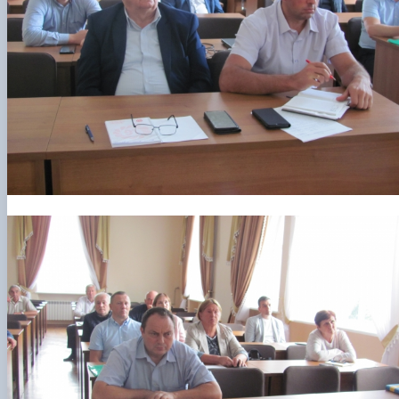
Рада молодих вчених НДІ рослинництва та
ґрунтознавства агробіологічного факульт…