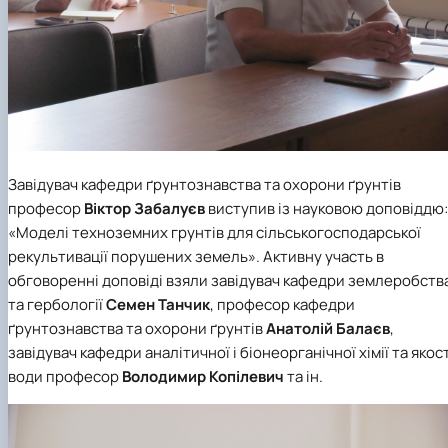
Завідувач кафедри ґрунтознавства та охорони ґрунтів
професор
Віктор Забалуєв
виступив із науковою доповіддю:
«Моделі техноземних грунтів для сільськогосподарської
рекультивації порушених земель». Активну участь в
обговоренні доповіді взяли завідувач кафедри землеробств
та гербології
Семен Танчик
, професор кафедри
ґрунтознавства та охорони ґрунтів
Анатолій Балаєв
,
завідувач кафедри аналітичної і біонеорганічної хімії та якост
води професор
Володимир Копілевич
та ін.