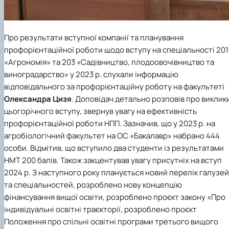
Про результати вступної компанії та планування
профорієнтаційної роботи щодо вступу на спеціальності 201
«Агрономія» та 203 «Садівництво, плодоовочівництво та
виноградарство» у 2023 р. слухали інформацію
відповідального за профорієнтаційну роботу на факультеті
Олександра Цизя
. Доповідач детально розповів про виклик
цьогорічного вступу, звернув увагу на ефективність
профорієнтаційної роботи НПП. Зазначив, що у 2023 р. на
агробіологічний факультет на ОС «Бакалавр» набрано 444
особи. Відмітив, що вступило два студенти із результатами
НМТ 200 балів. Також закцентував увагу присутніх на вступ
2024 р. З наступного року планується новий перелік галузей
та спеціальностей, розроблено нову концепцію
фінансування вищої освіти, розроблено проєкт закону «Про
індивідуальні освітні траєкторії, розроблено проєкт
Положення про спільні освітні програми третього вищого