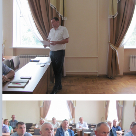
Department of Agriculture and Herbology
Department of Vegetable Crops and Protected
Cultivation
Department of Crop Production
The Department of Horticulture named after Prof. V.L
Symyrenko
The Department of Storage, Processing and
Standardisation of Plant Products nam…
Employers' Council of the Faculty of Agrobiology
Academic Council of the Faculty of Agrobiology
Postgraduate Council of the Faculty of Agrobiology
Student Organisation of the Faculty of Agrobiology
Council of Young Scientists at the Research Institut
of Crop Production and So…
Колегіальні органи
Рада роботодавців агробіологічного
факультету
Рада аспірантів агробіологічного
факультету
Сенат студентської організації
агробіологічного факультету