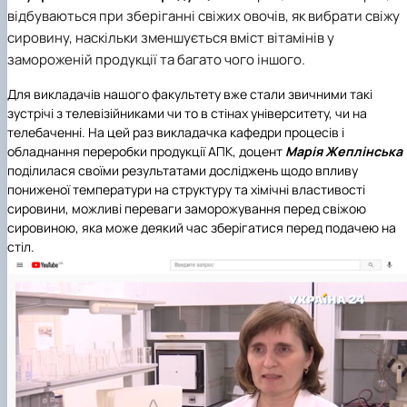
Матеріально-технічна база
відбуваються при зберіганні свіжих овочів, як вибрати свіжу
Бази практичного навчання здобувачів
сировину, наскільки зменшується вміст вітамінів у
Інформація про акредитацію
замороженій продукції та багато чого іншого.
Для викладачів нашого факультету вже стали звичними такі
зустрічі з телевізійниками чи то в стінах університету, чи на
телебаченні. На цей раз викладачка кафедри процесів і
обладнання переробки продукції АПК, доцент
Марія Жеплінська
поділилася своїми результатами досліджень щодо впливу
пониженої температури на структуру та хімічні властивості
сировини, можливі переваги заморожування перед свіжою
сировиною, яка може деякий час зберігатися перед подачею на
стіл.