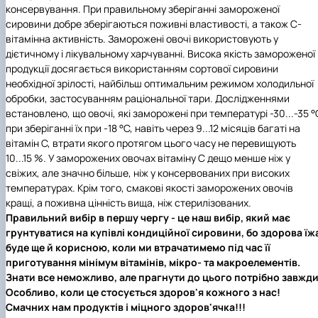
консервування. При правильному зберіганні замороженої
сировини добре зберігаються поживні властивості, а також С-
вітамінна активність. Заморожені овочі використовують у
дієтичному і лікувальному харчуванні. Висока якість замороженої
продукції досягається використанням сортової сировини
необхідної зрілості, найбільш оптимальним режимом холодильної
обробки, застосуванням раціональної тари. Дослідженнями
встановлено, що овочі, які заморожені при температурі -30...-35 °
при зберіганні їх при -18 °С, навіть через 9...12 місяців багаті на
вітамін С, втрати якого протягом цього часу не перевищують
10...15 %. У заморожених овочах вітаміну С дещо менше ніж у
свіжих, але значно більше, ніж у консервованих при високих
температурах. Крім того, смакові якості заморожених овочів
кращі, а поживна цінність вища, ніж стерилізованих.
Правильний вибір в першу чергу - це наш вибір, який має
грунтуватися на купівлі кондиційної сировини, бо здорова їж
буде ще й корисною, коли ми втрачатимемо під час її
приготування мінімум вітамінів, мікро- та макроелементів.
Знати все неможливо, але прагнути до цього потрібно завжди
Особливо, коли це стосується здоров'я кожного з нас!
Смачних нам продуктів і міцного здоров'ячка!!!