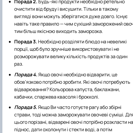
Порада 2.
Будь-які продукти необхідно ретельно
очистити від бруду і висушити. Тільки в такому
вигляді вони можуть зберігатися дуже довго. Існує
навіть таке правило — чим сухіший заморожений овоч
тим більш якісною виходить заморозка.
Порада 3.
Необхідно розділяти блюдо на невеликі
порції, щоб було зручніше використовувати і не
розморожувати велику кількість продуктів за один
раз.
Порада 4.
Якщо овочі необхідно відварити, це
обов’язково потрібно зробити. Які овочі потребують
відварювання? Кольорова капуста, баклажани,
кабачки, спаржева квасоля і брокколі.
Порада 5.
Якщо Ви часто готуєте рагу або збірні
страви, тоді можна заморожувати овочеві суміші. Дл
цього порізані, відварені овочі потрібно розкласти н
піднос, дати охолонути і стекти воді, а потім