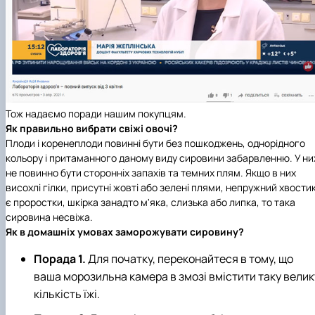
Тож надаємо поради нашим покупцям.
Як правильно вибрати свіжі овочі?
Плоди і коренеплоди повинні бути без пошкоджень, однорідного
кольору і притаманного даному виду сировини забарвленню. У ни
не повинно бути сторонніх запахів та темних плям. Якщо в них
висохлі гілки, присутні жовті або зелені плями, непружний хвостик
є проростки, шкірка занадто м'яка, слизька або липка, то така
сировина несвіжа.
Як в домашніх умовах заморожувати сировину?
Порада 1.
Для початку, переконайтеся в тому, що
ваша морозильна камера в змозі вмістити таку велик
кількість їжі.