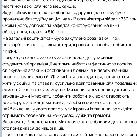
Рейтингові списки
частинку казки для його мешканців.
Задля збору коштів на придбання подарунків для дітей, було
проведено благодійну акцію, на якій організатори зібрали 750 грн
Окрім цього, допомогла кафедра конструювання машин і
обладнання, надавши 510 грн.
На загальні кошти діткам було закуплено розвиваючі ігри,
розфарбовки, олівці, фломастери, іграшки та засоби особистої
гігієни.
Поїздка до даного закладу засвідчилась для учасників
студентської організації не тільки набуттям фактичного досвіду
спілкування з такими особливими людьми, а й переживанням
неоднозначних емоцій. Діти, які там знаходяться, навчаються
жити у соціумі та ставати суспільно адаптованими для подальших
самостійних кроків у майбутнє. Ми мали змогу поспілкуватись із
вихованцями інтернату, побачити роботи, які вони створюють
власноруч: аплікації, малюнки, вироби із солоного тіста, а
найбільше нашу увагу привернули іграшки із тканини, за які діти
отримують перемоги на конкурсах, кубки та грамоти.
Загалом, цей день святого Миколая став особливим для кожного
хто приєднався до нашої акції.
Після переживання такої кількості емоцій, можна переоцінити св