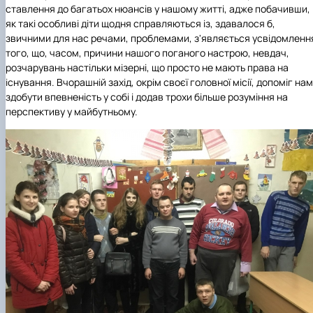
ставлення до багатьох нюансів у нашому житті, адже побачивши,
як такі особливі діти щодня справляються із, здавалося б,
звичними для нас речами, проблемами, з'являється усвідомленн
того, що, часом, причини нашого поганого настрою, невдач,
розчарувань настільки мізерні, що просто не мають права на
існування. Вчорашній захід, окрім своєї головної місії, допоміг нам
здобути впевненість у собі і додав трохи більше розуміння на
перспективу у майбутньому.