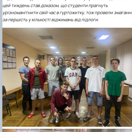
Матеріально-технічна база
цей тиждень став доказом, що студенти прагнуть
Бази практичного навчання здобувачів
урізноманітнити свій час в гуртожитку, тож провели змаганн
Інформація про акредитацію
за першість у кількості віджимань від підлоги.