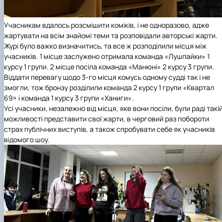
Учасникам вдалось розсмішити коміків, і не одноразово, адже
жартувати на всім знайомі теми та розповідали авторські жарти.
Журі було важко визначитись, та все ж розподілили місця між
учасників. 1 місце заслужено отримала команда «Лушпайки» 1
курсу 1 групи. 2 місце посіла команда «Манюні» 2 курсу 3 групи.
Віддати перевагу щодо 3-го місця комусь одному судді так і не
змогли, тож бронзу розділили команда 2 курсу 1 групи «Квартал
69» і команда 1 курсу 3 групи «Ханиги».
Усі учасники, незалежно від місця, яке вони посіли, були раді такі
можливості представити свої жарти, в черговий раз побороти
страх публічних виступів, а також спробувати себе як учасників
відомого шоу.