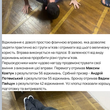
Віджимання є доволі простою фізичною вправою, яка дозволяє
задіяти практично всі групи м’язів і отримати від цього величезну
користь. Вправа виконується на підлозі. В залежності від виду
віджимань можна проробити різні групи м’язів.
Першокурсники мали чудово нагоду продемонструвати свої
вміння з виконання цієї вправи. Перемогу отримав
Максим
Ковтун
з результатом 56 віджимань. Срібний призер -
Андрій
Потемський
з результатом 55 віджимань. Бронзу отримав
Вадим
Пайцун
з результатом 42 віджимання. Усі хлопці показали хорош
підготовку та витривалість.