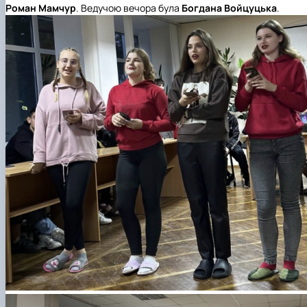
Роман
Мамчур
. Ведучою вечора була
Богдана
Войцуцька
.