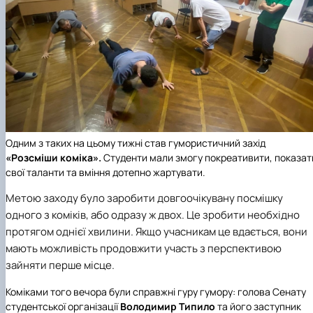
Одним з таких на цьому тижні став гумористичний захід
«Розсміши
коміка».
Студенти мали змогу покреативити, показат
свої таланти та вміння дотепно жартувати.
Метою заходу було заробити довгоочікувану посмішку
одного з коміків, або одразу ж двох. Це зробити необхідно
протягом однієї хвилини. Якщо учасникам це вдається, вони
мають можливість продовжити участь з перспективою
зайняти перше місце.
Коміками того вечора були справжні гуру гумору: голова Сенату
студентської організації
Володимир
Типило
та його заступник