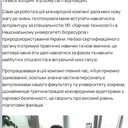
та весь холдинг в усьому світі відповідно.
Саме ця робота в цій міжнародній компанії дала мені нову
жагу до знань та спонукала мене вступати навчатися в
аспірантуру за спеціальністю 181 «Харчові технології» в
Національному університеті біоресурсів і
природокористування України.
На базі сертифікаційного
органу я отримую практичні навички та нові вмінння, це
мотивує мене йти далі навчатися за фахом та навчати
майбутніх спіціалістів в актуальній нині галузі.
Пропрацювавши в цій компанії певний час, я був приємно
здивований, оскільки значна частина персоналу є
випускниками нашого факультету та університету зокрема,
щонайменше третина працює міжнародними аудиторами з
харчової безпечності, це свідчить про високий рівень
підготовки фахівців.