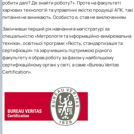
Матеріально-технічна база
робити далі? Де знайти роботу?». Проте на
факультеті
Бази практичного навчання здобувачів
харчових технологій та управлінні якістю продукції АПК
, такі
Інформація про акредитацію
питання не виникають. Особисто я, став не виключенням.
Закінчивши перший рік навчання в магістратурі за
спеціальністю «Метрологія та інформаційно-вимірювальна
техніка», освітньої програми «Якість, стандартизація та
сертифікація» та заручившись підтримкою рідного
факультету я обрав роботу за фахом у найбільшому
сертифікаційному органі у світі, а саме «В
ureau
Veritas
Certification
»
.