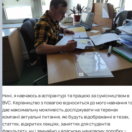
Нині, я навчаюсь в аспірантурі та працюю за сумісництвом в
BVC
. Керівництво з повагою відноситься до мого навчання т
дає максимальну можливість досліджувати на теренах
компанії актуальні питання, які будуть відображанні в тезах,
статтях, відкритих лекціях, заняттях для студентів
факультету, ну і звичайно у власному науковому доробку −