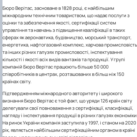
Бюро Верітас
, засноване в 1828 році, є найбільшим
міжнародним технічним товариством, що надає послуги з
оцінки та забезпечення якості, сертифікації систем
управління та навчань з підвищення кваліфікації в таких
сферах як аеронавтика, будівництво, морський транспорт,
енергетика, нафтогазовий комплекс, харчова промисловіст
та інших різних галузях промисловості, інспектування
кількості і якості всіх видів вантажів та продукції.
У групі
компаній Бюро Верітас працюють більше 50 000
співробітників в центрах, розташованих в більш ніж 150
країнах світу.
Підтвердженням міжнародного авторитету і широкого
визнання Бюро Верітас є той факт, що уряди 126 країн світу
делегували свої повноваження з сертифікації, класифікації,
нагляду і інспектування продукції в різних галузях економіки
На ринок України компанія заступила у 1997, і станом на 2020
рік, являється найбільшим сертифікаційним органом в країні