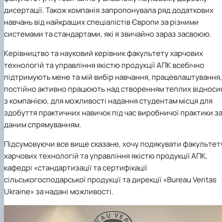
дисертації. Також компанія запропонувала ряд додаткових
навчань від найкращих спеціалістів Європи за різними
системами та стандартами, які я звичайно зараз засвоюю.
Керівництво та науковий керівник факультету харчових
технологій та управління якістю продукції АПК всебічно
підтримують мене та мій вибір навчання, працевлаштування,
постійно активно працюють над створенням теплих відноси
з компанією, для можливості надання студентам місця для
здобуття практичних навичок під час виробничої практики з
даним спрямуванням.
Підсумовуючи все вище сказане, хочу подякувати
факультет
харчових технологій та управління якістю продукції АПК
,
кафедрі «стандартизації та сертифікації
сільськогосподарської продукції та дирекції «
Bureau
Veritas
Ukraine
»
за надані можливості.