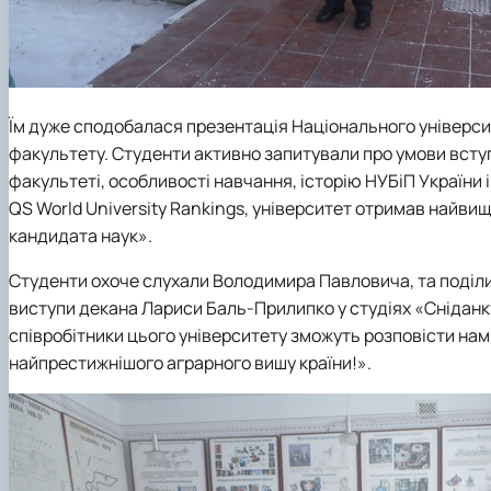
Їм дуже сподобалася презентація
Національного універси
факультету. Студенти активно запитували про умови вступ
факультеті, особливості навчання, історію НУБіП України 
QS World University Rankings
, університет отримав найвищу
кандидата наук».
Студенти охоче слухали Володимира Павловича, та поділи
виступи декана Лариси Баль-Прилипко у студіях «
Сніданку
співробітники цього університету зможуть розповісти нам
найпрестижнішого аграрного вишу країни!».