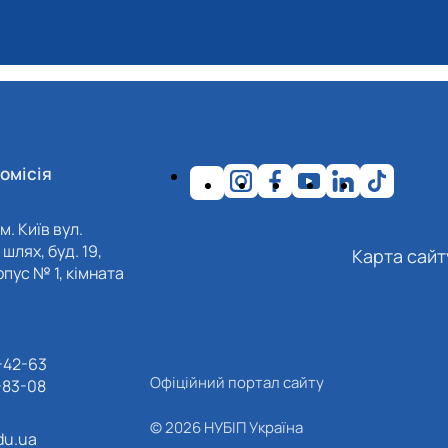
омісія
м. Київ вул.
шлях, буд. 19,
Карта сайт
пус № 1, кімната
-42-63
Офіційний портал сайту
-83-08
© 2026 НУБІП Україна
du.ua