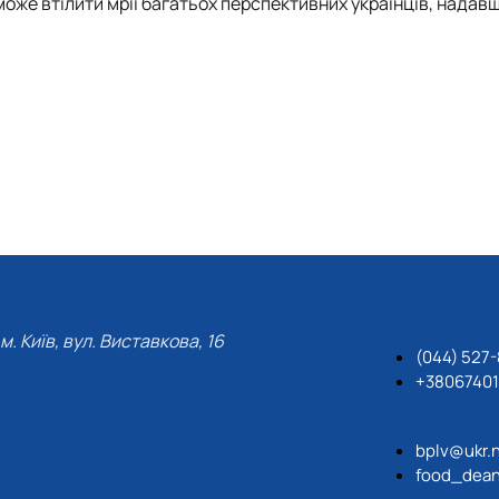
оже втілити мрії багатьох перспективних українців, надавш
м. Київ, вул. Виставкова, 16
(044) 527
+3806740
bplv@ukr.
food_dean