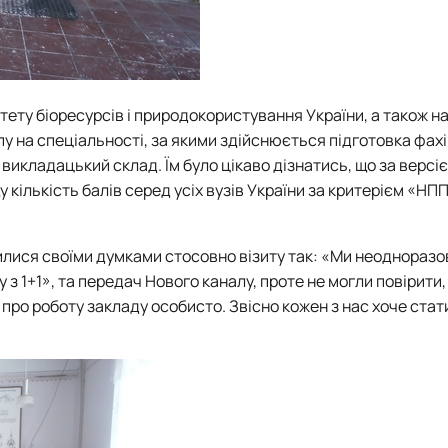
тету біоресурсів і природокористування України
, а також н
у на спеціальності, за якими здійснюється підготовка фахі
і викладацький склад. Їм було цікаво дізнатись, що за верс
 кількість балів серед усіх вузів України за критерієм «НПП
лися своїми думками стосовно візиту так: «Ми неодноразо
 з 1+1
», та передач Нового каналу, проте не могли повірити,
 про роботу закладу особисто. Звісно кожен з нас хоче ста