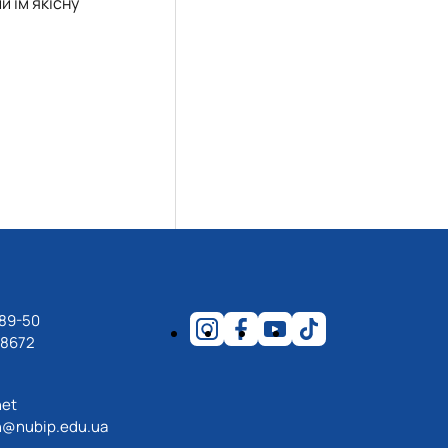
и їм якісну
-89-50
18672
net
@nubip.edu.ua