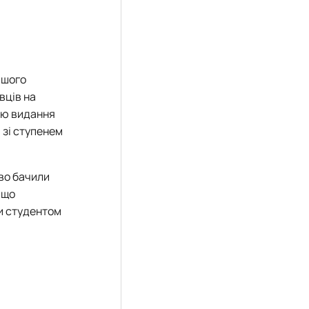
ашого
вців на
ією видання
 зі ступенем
во бачили
 що
ти студентом