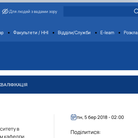
Для людей з вадами зору
ments
ар
Факультети / ННІ
Відділи/Служби
E-learn
Розкл
КВАЛІФІКАЦІЯ
"
тів
ління якістю і безпечністю продукції …
пн, 5 бер 2018 - 02:00
ситету в
Поділитися:
ом
кафедри