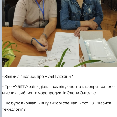
-
Звідки дізнались про НУБіП України?
- Про НУБіП України дізналась від доцента кафедри технологі
м’ясних, рибних та морепродуктів Олени Очколяс.
- Що було вирішальним у виборі спеціальності 181 “Харчові
технології”?