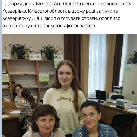
Матеріально-технічна база
- Добрий день. Мене звати Лілія Панченко, проживаю в селі
Бази практичного навчання здобувачів
Ксаверівка, Київської області, в цьому році закінчила
Інформація про акредитацію
Ксаверівську ЗОШ, люблю готувати страви, особливо
азіатської кухні та займаюсь фотографією.