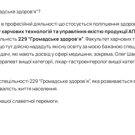
адське здоров'я"?
 в професійній діяльності що стосується поліпшення здоро
у
харчових технологій та управління якістю продукції А
альність
229 “Громадське здоров’я”
. Факультет харчових 
що тут дійсно нададуть якісну освіту за моєю бажаною спец
ачі, які мають досвід у сфері медицини, зокрема, Олег Швец
ерапевт вищої категорії, лікар-гастроентеролог вищої катего
пецільності 229 “Громадське здоров’я”, яка розвивається в 
ивалість життя населення.
нашої славетної перемоги.