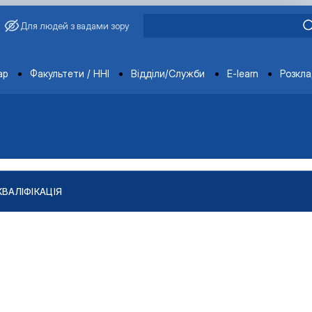
Для людей з вадами зору
ments
ар
Факультети / ННІ
Відділи/Служби
E-learn
Розкл
КВАЛІФІКАЦІЯ
"
тів
ління якістю і безпечністю продукції …