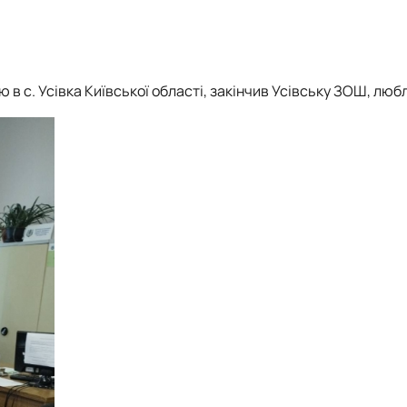
Матеріально-технічна база
Бази практичного навчання здобувачів
Інформація про акредитацію
в с. Усівка Київської області, закінчив Усівську ЗОШ, люб