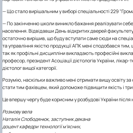
—
Що стало вирішальним у виборі спеціальності 229 "Гром
—
По закінченню школи виникло бажання реалізувати себе
населення. Відвідавши День відкритих дверей факультет
остаточно вирішив, що буду вступати саме сюди на спеці
та управління якістю продукції АПК мені сподобався тим, 
так як профільні дисципліни викладають професійні виклад
професор, президент Асоціації дієтологів України, лікар-т
дієтолог вищої категорії.
Розумію, наскільки важливо мені отримати вищу освіту за с
стати тим фахівцем, який допоможе підвищити якість і тр
Це впершу чергу буде корисним у розбудові України після 
Розмову вела
Наталія Слободянюк, заступник декана
доцент кафедри технології м’ясних,