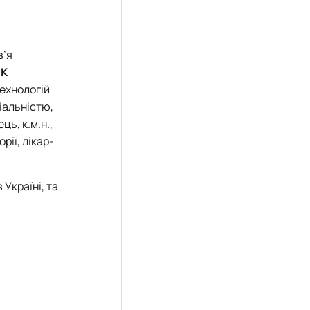
в’я
ПК
технологій
іальністю,
ь, к.м.н.,
рії, лікар-
Україні, та