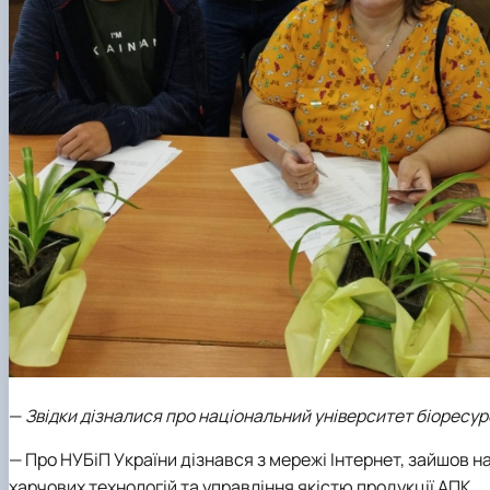
—
Звідки дізналися про національний університет біоресур
—
Про НУБіП України дізнався з мережі Інтернет, зайшов н
харчових технологій та управління якістю продукції АПК.