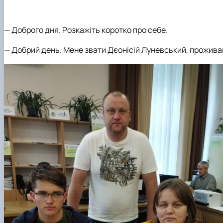
Сторінка магістра
Нормативні документи
Наші випускники
Відеородзинки
—
Доброго дня. Розкажіть коротко про себе.
Підготовка аспірантів та докторантів
—
Добрий день. Мене звати Дєонісій Луневський, проживаю 
Рада молодих вчених та аспірантів
Підвищення кваліфікації
Скринька довіри