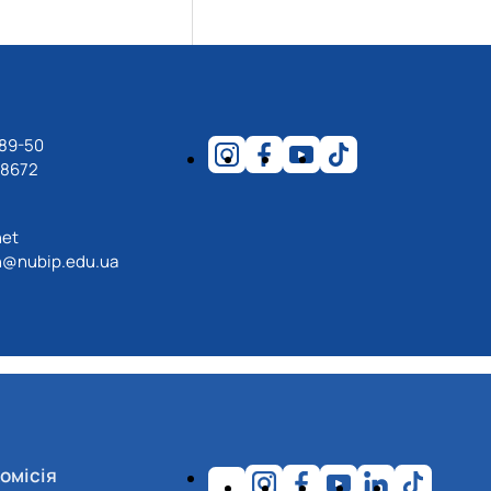
-89-50
18672
net
@nubip.edu.ua
омісія