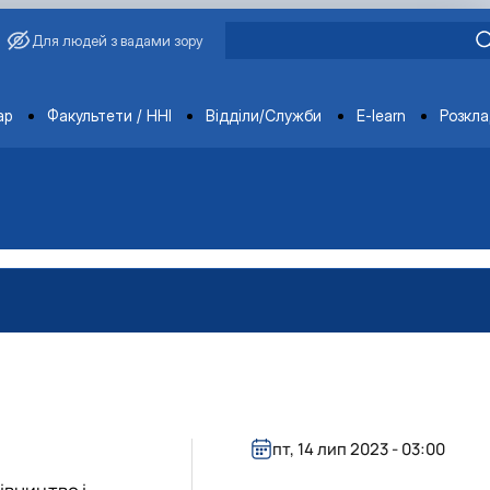
Для людей з вадами зору
ments
ар
Факультети / ННІ
Відділи/Служби
E-learn
Розкл
пт, 14 лип 2023 - 03:00