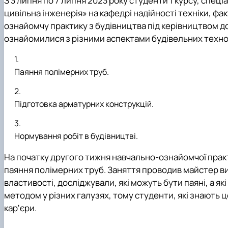
З 3 липня по 7 липня 2023 року студенти 1 курсу, спец
Міжнародна співараця
Список студентів академічних груп
Технічного сервісу та інженерного менеджменту імені
цивільна інженерія»
на кафедрі надійності техніки, ф
Опитування
Накази про затвердження тем кваліфікаційних робіт
ознайомчу практику з будівництва під керівництвом д
Про нас
Сторінка магістра
ознайомилися з різними аспектами будівельних техн
Рада роботодавців
Навчальна робота
Соціальна стипендія
Студенту
Паяння полімерних труб.
Студентська організація
Рейтингові списки
Підготовка арматурних конструкцій.
Нормування робіт в будівництві.
На початку другого тижня навчально-ознайомчої прак
паяння полімерних труб. Заняття проводив майстер 
властивості, досліджували, які можуть бути паяні, а які
методом у різних галузях, тому студенти, які знають 
кар'єри.