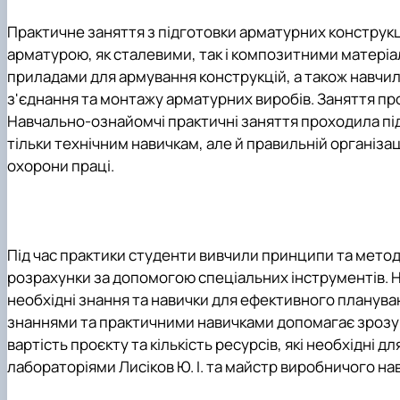
Практичне заняття з підготовки арматурних конструкц
арматурою, як сталевими, так і композитними матері
приладами для армування конструкцій, а також навчили
з'єднання та монтажу арматурних виробів. Заняття п
Навчально-ознайомчі практичні заняття проходила під 
тільки технічним навичкам, але й правильній організа
охорони праці.
Під час практики студенти вивчили принципи та методи
розрахунки за допомогою спеціальних інструментів. Н
необхідні знання та навички для ефективного плануван
знаннями та практичними навичками допомагає зрозум
вартість проєкту та кількість ресурсів, які необхідні 
лабораторіями
Лисіков Ю. І.
та майстр виробничого на