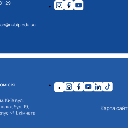
81-29
an@nubip.edu.ua
омісія
м. Київ вул.
шлях, буд. 19,
Карта сайт
пус № 1, кімната