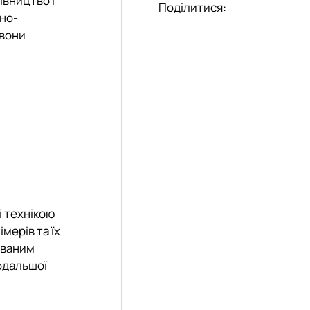
івництво і
Поділитися:
ьно-
 вони
 технікою
мерів та їх
уваним
подальшої