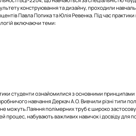
іальності БЦІ-2204, що навчаються за спеціальністю
«Буд
 М. П. Момотенка
акультету конструювання та дизайну, проходили навчал
оцентів
Павла Попика
та
Юлія Ревенка
. Під час практики
ологій включаючи теми:
тики студенти ознайомилися з основними принципами і
виробничого навчання
Деркач А.О.
Вивчили різні типи полі
 не можуть.
Паяння полімерних труб є широко застосов
цей процес, набувають важливих навичок і досвіду для 