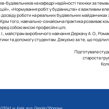
в-будівельників на кафедрі надійності техніки за тема
цій», «Нормування робіт у будівництві»
є важливим еле
 досвіду роботи на реальних будівельних майданчиках 
 Крім того, навчально-ознайомча практика розвиває ко
еред собою високі професійні цілі.
І., майстрам виробничого навчання Деркачу А. О., Ромас
ктики та допомогу студентам. Дякуємо за те, що поділи
Підготувала студе
староста гру
Коло
03041, м. Київ, вул. Героїв Оборони,