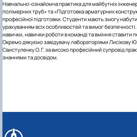
Навчально-ознайомча практика для майбутніх інженері
полімерних труб»
та
«Підготовка арматурних конструк
професійної підготовки. Студенти мають змогу набути
урахуванням всіх особливостей та вимог безпечності.
навички, навички роботи в команді та вміння ставити п
Окремо дякуємо завідувачу лабораторіями Лисікову Ю. 
Свистуленку О. Г. за високо професійний супровід пра
знаннями та досвідом.