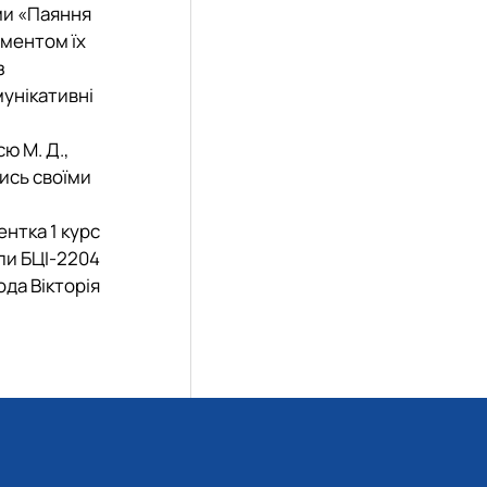
ми
«Паяння
ментом їх
з
мунікативні
ю М. Д.,
лись своїми
нтка 1 курс
пи БЦІ-2204
да Вікторія