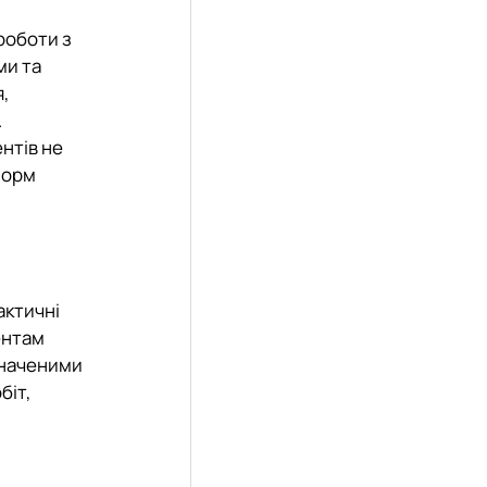
роботи з
ми та
я,
.
нтів не
норм
актичні
ентам
значеними
біт,