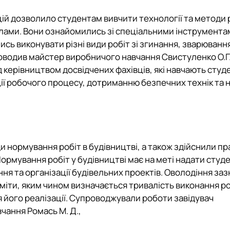
ій дозволило студентам вивчити технології та методи 
алами. Вони ознайомились зі спеціальними інструмента
сь виконувати різні види робіт зі згинання, зварюванн
роводив майстер виробничого навчання
Свистуленко О.Г
керівництвом досвідчених фахівців, які навчають студе
ції робочого процесу, дотриманню безпечних технік та 
 нормування робіт в будівництві, а також здійснили пр
ормування робіт у будівництві має на меті надати студ
ня та організації будівельних проектів. Оволодіння за
іти, яким чином визначається тривалість виконання ро
для його реалізації. Супроводжували роботи завідувач
вчання
Ромась М. Д.,