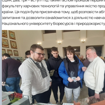
Сторінка магістра
Нормативні документи
факультету харчових технологій та управління якістю проду
Наші випускники
країни. Ця подія була присвячена тому, щоб розповісти абі
Відеородзинки
запитання та дозволити ознайомитися з діяльністю навчал
Підготовка аспірантів та докторантів
Національного університету біоресурсів і природокористу
Рада молодих вчених та аспірантів
Підвищення кваліфікації
Скринька довіри