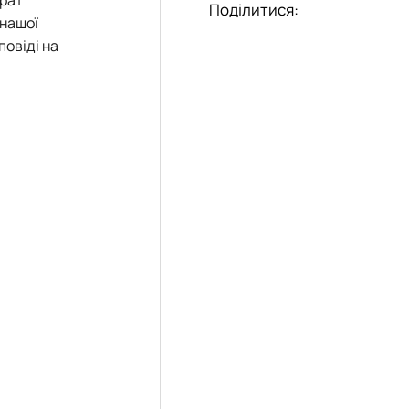
Поділитися:
 нашої
повіді на