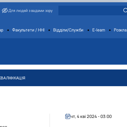
Для людей з вадами зору
ments
ар
Факультети / ННІ
Відділи/Служби
E-learn
Розкл
КВАЛІФІКАЦІЯ
"
тів
ління якістю і безпечністю продукції …
чт, 4 кві 2024 - 03:00
врат