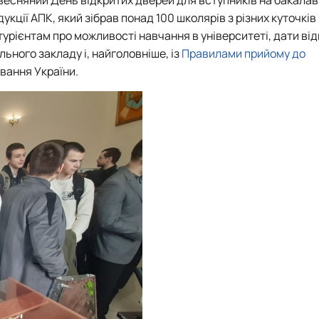
Матеріально-технічна база
кції АПК, який зібрав понад 100 школярів з різних куточків
Бази практичного навчання здобувачів
турієнтам про можливості навчання в університеті, дати від
Інформація про акредитацію
ьного закладу і, найголовніше, із
Правилами прийому до
вання України.