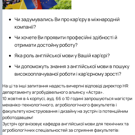
Рейтингові списки
Чи задумувались Ви про кар’єру в міжнародній
компанії?
Чи хочете Ви проявити професійні здібності й
отримати достойну роботу?
Яка роль англійської мови у Вашій кар’єрі?
Чи допоможуть знання з англійської мови в пошуку
високооплачуваної роботи і кар’єрному зрості?
На ці та інші запитання надасть вичерпні відповіді директор HR
департаменту
агробудівельного альянсу «Астра».
10 жовтня в 4 корпусі, ауд. 66 о 10 годині запрошуються магістри
механіко-технологічного, агробіологічного факультетів і
факультету конструювання і дизайну
на зустріч із потенційним
роботодавцем!
Зустріч організовує кафедра англійської мови для технічних та
агробіологічних спеціальностей за сприяння факультетів: