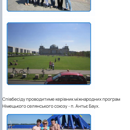
Співбесіду проводитиме керівник міжнародних програм
Німецького селянського союзу - п. Антьє Баух.