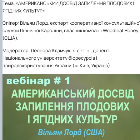
Матеріально-технічна база
Тема:
«АМЕРИКАНСЬКИЙ ДОСВІД ЗАПИЛЕННЯ ПЛОДОВИХ І
Бази практичного навчання здобувачів
ЯГІДНИХ КУЛЬТУР»
Інформація про акредитацію
Спікер:
Вільям Лорд, експерт кооперативної консультаційно
служби Північної Кароліни, власник компанії Woodleaf Honey
(США).
Модератор:
Леонора Адамчук, к. с.-г. н., доцент
Національного університету біоресурсів і
природокористування України (м. Київ, Україна)