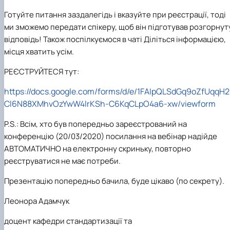
Готуйте питання заздалегідь і вказуйте при реєстрації, тоді
ми зможемо передати спікеру, щоб він підготував розгорнут
відповідь! Також поспілкуємося в чаті Діліться інформацією,
місця хватить усім.
РЕЄСТРУЙТЕСЯ тут:
https://docs.google.com/forms/d/e/1FAIpQLSdGq9oZfUqqH2
Cl6N88XMhvOzYwW4lrKSh-C6KqCLpO4a6-xw/viewform
P.S.: Всім, хто був попередньо зареєстрований на
конференцію (20/03/2020) посилання на вебінар надійде
АВТОМАТИЧНО на електронну скриньку, повторно
реєструватися не має потреби.
Презентацію попередньо бачила, буде цікаво (по секрету).
Леонора Адамчук
доцент кафедри стандартизації та