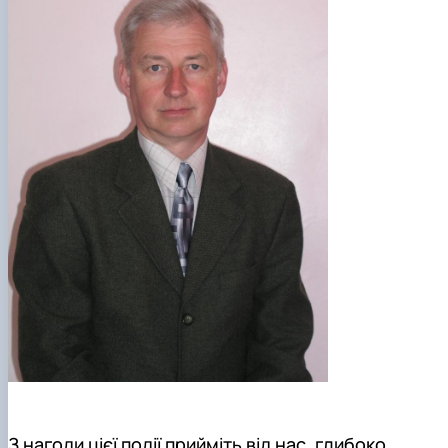
Рейтингові списки
З нагоди цієї події прийміть від нас, глибоко