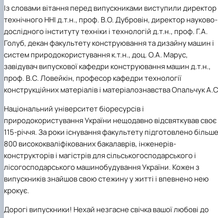
Із словами вітання перед випускниками виступили директор
технічного ННІ д.т.н., проф. В.О. Дубровін, директор науково-
дослідного інституту техніки і технологій д.т.н., проф. Г.А.
Голуб, декан факультету конструювання та дизайну машин і
систем природокористування к.т.н., доц. О.А. Марус,
завідувач випускової кафедри конструювання машин д.т.н.,
проф. В.С. Ловейкін, професор кафедри технології
конструкційних матеріалів і матеріалознавства Опальчук А.С
Національний університет біоресурсів і
природокористування України нещодавно відсвяткував своє
115-річчя. За роки існування факультету підготовлено більш
800 висококваліфікованих бакалаврів, інженерів-
конструкторів і магістрів для сільськогосподарського і
лісогосподарського машинобудування України. Кожен з
випускників знайшов свою стежину у житті і впевнено нею
крокує.
Дорогі випускники! Нехай незгасне свічка вашої любові до