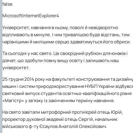
Рейтингові списки
false
MicrosoftInternetExplorer4
Університет, навчання в ньому, поволі й невідворотно
відпливають в минуле. І чим тривалішою буде відстань, тим
чарівнішими й милішими серцю здаватимуться його обриси.
Та сьогодні у нас свято. Це своєрідний рубікон для юнаків і
дівчат, що здобули повну вищу освіту і залишають наш
університет.
25 грудня 2014
року на факультеті конструювання та дизайн
машин і систем природокористування НУБіП України відбувс
святковий випуск студентів освітньо-кваліфікаційного рівня
«Магістр» у зв’язку із закінченням терміну навчання.
На свято завітали митрофорний протиієрей отець Юрій,
проректор духовної академії отець Сергій, начальник
військового ф-ту
Єсаулов Анатолій Олексійович.