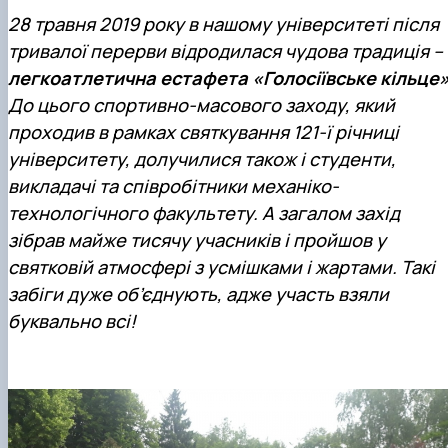
Mentoring of master's students of the ONP
Students’ and teachers’ success in COPILOT
28 травня 2019 року в нашому університеті після
Agroengineering in June
course "Robotic systems in sustainab…
тривалої перерви відродилася чудова традиція –
Successful certification of master's graduate
Digital Twins Open Lecture
in the specialty 208 "Agricultur…
3D Visualization and Urban Design lecture
легкоатлетична естафета «Голосіївське кільце
Future engineers completed AI-referred cours
До цього спортивно-масового заходу, який
within the COPILOT project
проходив в рамках святкування 121-ї річниці
Modern Applications and Services Practical
Workshop lecture
університету, долучилися також і студенти,
викладачі та співробітники
механіко-
технологічного факультету
. А загалом захід
зібрав майже тисячу учасників і пройшов у
святковій атмосфері з усмішками і жартами.
Т
акі
забіги дуже об’єднують, адже участь взяли
буквально всі!