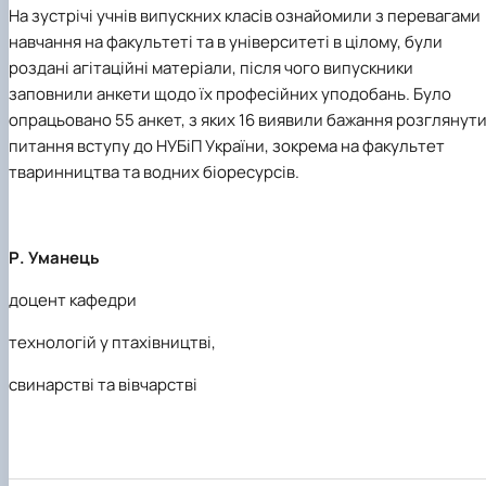
На зустрічі учнів випускних класів ознайомили з перевагами
навчання на факультеті та в університеті в цілому, були
роздані агітаційні матеріали, після чого випускники
заповнили анкети щодо їх професійних уподобань. Було
опрацьовано 55 анкет, з яких 16 виявили бажання розглянут
питання вступу до НУБіП України, зокрема на факультет
тваринництва та водних біоресурсів.
Р. Уманець
доцент кафедри
технологій у птахівництві,
свинарстві та вівчарстві