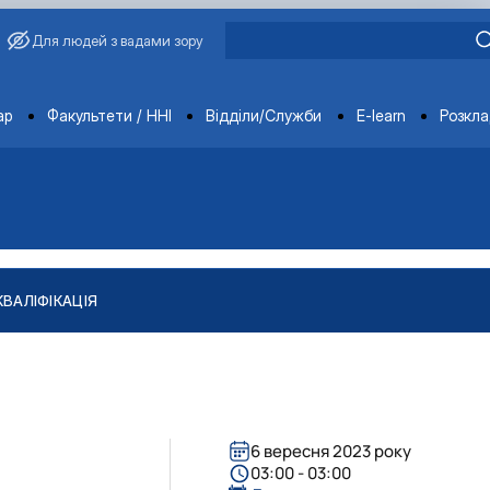
Для людей з вадами зору
ments
ар
Факультети / ННІ
Відділи/Служби
E-learn
Розкл
КВАЛІФІКАЦІЯ
"
тів
ління якістю і безпечністю продукції …
6 вересня 2023 року
03:00 - 03:00