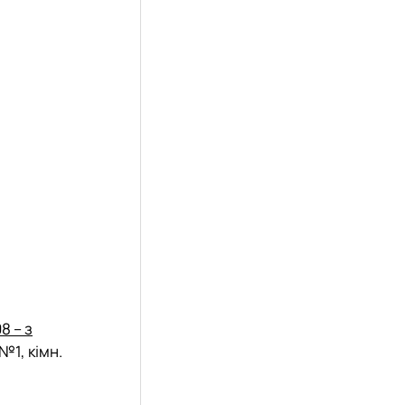
8 – з
№1, кімн.