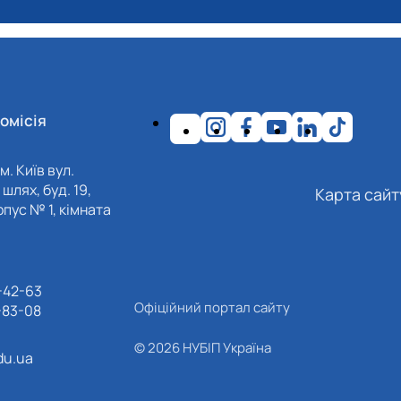
омісія
м. Київ вул.
шлях, буд. 19,
Карта сайт
пус № 1, кімната
-42-63
Офіційний портал сайту
-83-08
© 2026 НУБІП Україна
du.ua