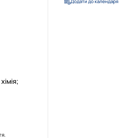
Додати до календаря
хімія;
тя.