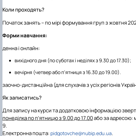
Коли проходять?
Початок занять – по мірі формування груп з жовтня 202
Форми навчання:
денна і онлайн:
вихідного дня (по суботах і неділях з 9.30 до 17.30);
вечірня (четвер або п’ятниця з 16.30 до 19.00).
заочно-дистанційна (для слухачів з усіх регіонів Україн
Як записатись?
Для запису на курси та додатковою інформацією звер
понеділка по п’ятницю з 9.00 до 17.00
або за адресою: м
9.
Електронна пошта:
.
pidgotovche@nubip.edu.ua