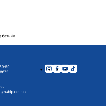
з батьків.
-89-50
18672
net
@nubip.edu.ua