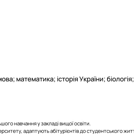
Матеріально-технічна база
Бази практичного навчання здобувачів
Інформація про акредитацію
ова; математика; історія України; біологія; 
ьшого навчання у закладі вищої освіти.
верситету, адаптують абітурієнтів до студентського жит