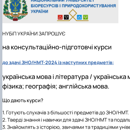
Сторінка магістра
Нормативні документи
Наші випускники
Відеородзинки
Підготовка аспірантів та докторантів
Рада молодих вчених та аспірантів
НУБіП УКРАЇНИ ЗАПРОШУЄ
Підвищення кваліфікації
Скринька довіри
на консультаційно-підготовчі курси
до здачі ЗНО/НМТ-2024 із наступних предметів:
українська мова і література / українська м
фізика; географія; англійська мова.
Що дають курси?
1. Готують слухачів з більшості предметів до ЗНО/НМТ.
2. Тверді знання і навички для здачі ЗНО/НМТ та подал
3. Знайомлять з історією, звичаями та традиціями уні