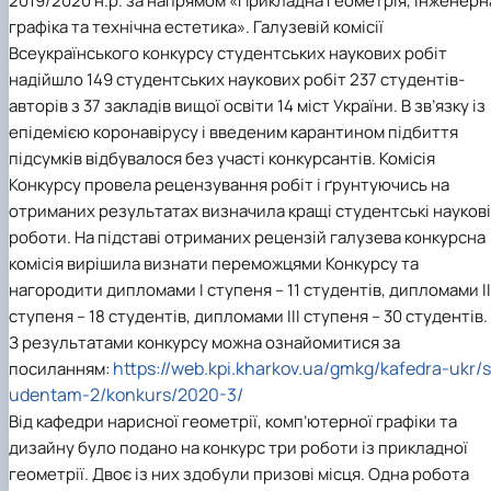
2019/2020 н.р. за напрямом «Прикладна геометрія, інженерн
Рейтингові списки
графіка та технічна естетика». Галузевій комісії
Всеукраїнського конкурсу студентських наукових робіт
надійшло 149 студентських наукових робіт 237 студентів-
авторів з 37 закладів вищої освіти 14 міст України. В зв’язку із
епідемією коронавірусу і введеним карантином підбиття
підсумків відбувалося без участі конкурсантів. Комісія
Конкурсу провела рецензування робіт і ґрунтуючись на
отриманих результатах визначила кращі студентські наукові
роботи. На підставі отриманих рецензій галузева конкурсна
комісія вирішила визнати переможцями Конкурсу та
нагородити дипломами І ступеня – 11 студентів, дипломами ІІ
ступеня – 18 студентів, дипломами ІІІ ступеня – 30 студентів.
З результатами конкурсу можна ознайомитися за
https://web.kpi.kharkov.ua/gmkg/kafedra-ukr/s
посиланням:
udentam-2/konkurs/2020-3/
Від кафедри нарисної геометрії, комп’ютерної графіки та
дизайну було подано на конкурс три роботи із прикладної
геометрії. Двоє із них здобули призові місця. Одна робота