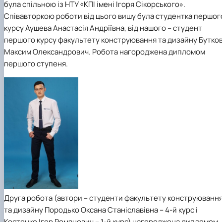
була спільною із НТУ «КПІ імені Ігоря Сікорського».
Співавторкою роботи від цього вишу була студентка першог
курсу Аушева Анастасія Андріївна, від нашого – студент
першого курсу факультету конструювання та дизайну Бутко
Максим Олександрович. Робота нагороджена дипломом
першого ступеня.
Друга робота (автори – студенти факультету конструюванн
та дизайну Породько Оксана Станіславівна – 4-й курс і
Костенко Ігор Романович – 1-й курс) нагороджена дипломом