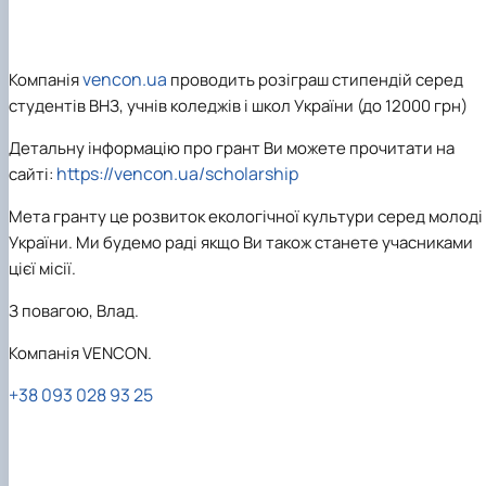
Матеріально-технічна база
Бази практичного навчання здобувачів
Інформація про акредитацію
vencon.ua
Компанія
проводить розіграш стипендій серед
студентів ВНЗ, учнів коледжів і школ України (до 12000 грн)
Детальну інформацію про грант Ви можете прочитати на
https://vencon.ua/scholarship
сайті:
Мета гранту це розвиток екологічної культури серед молоді
України. Ми будемо раді якщо Ви також станете учасниками
цієї місії.
З повагою, Влад.
Компанія VENCON.
+38 093 028 93 25