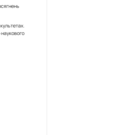
досягнень
акультетах.
о наукового