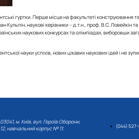
ентські гуртки. Перше місце на факультеті конструювання т
ульпін, наукові керівники – д.т.н., проф. В.С. Ловейкін та д
раїнських наукових конкурсах та олімпіадах, виборовши заг
ської науки успіхів, нових цікавих наукових ідей і не зуп
03041, м. Київ, вул. Героїв Оборони,
(044) 527-
12, навчальний корпус № 11.