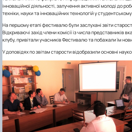
Міжнародна співараця
Список студентів академічних груп
Технічного сервісу та інженерного менеджменту імені
інноваційної діяльності, залучення активної молоді до ро
Опитування
Накази про затвердження тем кваліфікаційних робіт
техніки, науки та інноваційних технологій у студентськом
Про нас
Сторінка магістра
Рада роботодавців
Навчальна робота
На першому етапі фестивалю були заслухані звіти старост
Соціальна стипендія
Відкриваючі захід члени комісії із числа представників вк
Студенту
клубу, привітали учасників Фестивалю та побажали їм нов
Студентська організація
У доповідях по звітам старости відобразили основні науков
Рейтингові списки