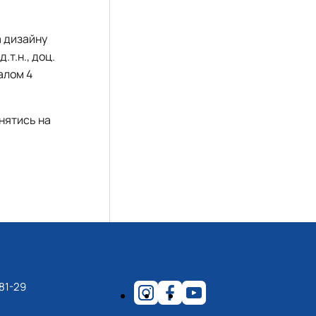
а дизайну
.т.н., доц.
алом 4
инятись на
81-29