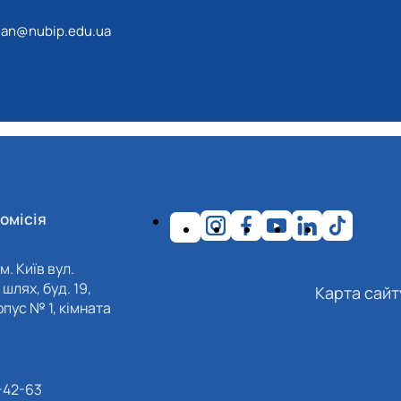
an@nubip.edu.ua
омісія
м. Київ вул.
шлях, буд. 19,
Карта сайт
пус № 1, кімната
-42-63