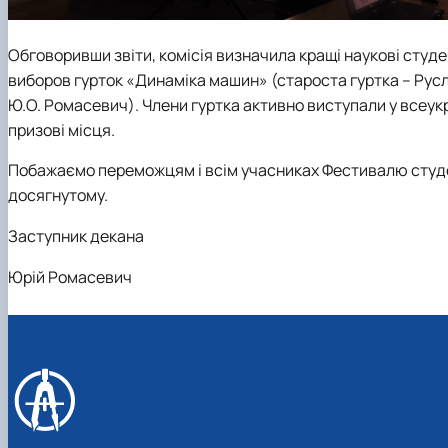
Обговоривши звіти, комісія визначила кращі наукові студ
виборов гурток «Динаміка машин» (староста гуртка – Руслан К
Ю.О. Ромасевич). Члени гуртка активно виступали у всеук
призові місця.
Побажаємо переможцям і всім учасниках Фестивалю студент
досягнутому.
Заступник декана
Юрій Ромасевич