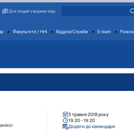
Для людей з вадами зору
ments
ар
Факультети / ННІ
Відділи/Служби
E-learn
Розкл
3 травня 2018 року
19:20 - 19:20
аніко-
Додати до календаря