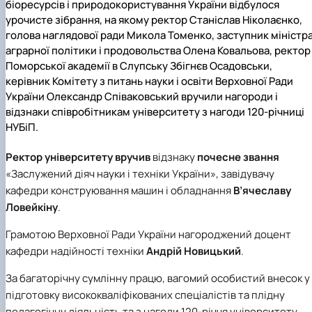
біоресурсів і природокористування України відбулося
Рейтингові списки
урочисте зібрання, на якому ректор Станіслав Ніколаєнко,
голова наглядової ради Микола Томенко, заступник міністр
аграрної політики і продовольства Олена Ковальова, ректор
Поморської академії в Слупську Збігнєв Осадовськи,
керівник Комітету з питань науки і освіти Верховної Ради
України Олександр Співаковський вручили нагороди і
відзнаки співробітникам університету з нагоди 120-річниці
НУБіП.
Ректор університету вручив
відзнаку
почесне звання
«Заслужений діяч науки і техніки України»
, завідувачу
кафедри конструювання машин і обладнання
В’ячеславу
Ловейкіну
.
Грамотою Верховної Ради України нагороджений
доцент
кафедри надійності техніки
Андрій Новицький
.
За багаторічну сумлінну працю, вагомий особистий внесок у
підготовку висококваліфікованих спеціалістів та плідну
педагогічну діяльність та з нагоди 120-річчя університету