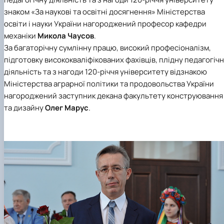
знаком «За наукові та освітні досягнення» Міністерства
освіти і науки України нагороджений
професор кафедри
механіки
Микола Чаусов
.
За багаторічну сумлінну працю, високий професіоналізм,
підготовку висококваліфікованих фахівців, плідну педагогіч
діяльність та з нагоди 120-річчя університету відзнакою
Міністерства аграрної політики та продовольства України
нагороджений
заступник декана факультету конструювання
та дизайну
Олег Марус
.