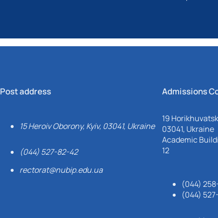
Post address
Admissions C
19 Horikhuvatsky
15 Heroiv Oborony, Kyiv, 03041, Ukraine
03041, Ukraine
Academic Buildi
12
(044) 527-82-42
rectorat@nubip.edu.ua
(044) 258
(044) 527