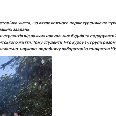
Фотогалерея
Діючі члени наукового гуртка
Звіт роботи гуртка та публікації
Фотогалерея
Фотогалерея
Діючі члени наукового гуртка
Діючі члени наукового гуртка
Діючі члени наукового гуртка
Фотогалерея
Фотогалерея
Звіти гуртка та публікації
Звіти гуртка та публікації
Фотогалерея
Фотогалерея
Фотогалерея
Звіти гуртка та публікації
Звіти гуртка та публікації
Звіти гуртка та публікації
Звіти гуртка та публікації
Звіти гуртка та публікації
 сторінка життя, що лякає кожного першокурсника пошук
машніх завдань.
и студентів від важких навчальних буднів та подарувати 
ського життя. Тому студенти 1-го курсу 1-ї групи разом 
 навчально-науково-виробничу лабораторію конярства НУ