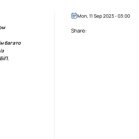
Mon, 11 Sep 2023 - 03:00
ом
Share:
їм багато
із
БіП.