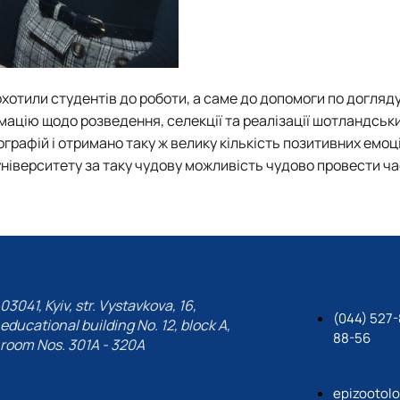
хотили студентів до роботи, а саме до допомоги по догляду
мацію щодо розведення, селекції та реалізації шотландськи
ографій і отримано таку ж велику кількість позитивних емоц
університету за таку чудову можливість чудово провести ча
03041, Kyiv, str. Vystavkova, 16,
(044) 527-
educational building No. 12, block A,
88-56
room Nos. 301A - 320A
epizootol