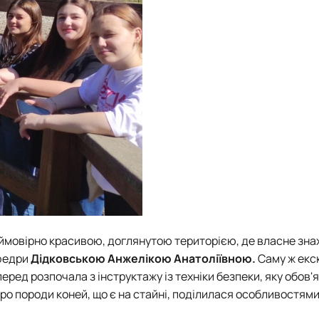
еймовірно красивою, доглянутою територією, де власне зн
афедри
Дідковською Анжелікою Анатоліївною.
Саму ж екс
мперед розпочала з інструктажу із техніки безпеки, яку обов'
про породи коней, що є на стайні, поділилася особливостям