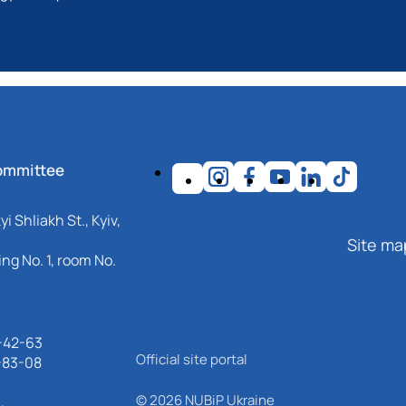
ommittee
i Shliakh St., Kyiv,
Site ma
ng No. 1, room No.
-42-63
Official site portal
-83-08
© 2026 NUBiP Ukraine