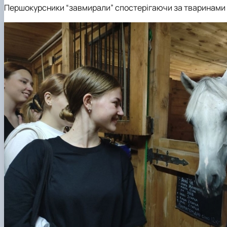
Першокурсники “завмирали” спостерігаючи за тваринами і р