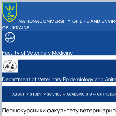
NATIONAL UNIVERSITY OF LIFE AND ENV
OF UKRAINE
Faculty of Veterinary Medicine
Department of Veterinary Epidemiology and Anim
ABOUT
STUDY
SCIENCE
ACADEMIC STAFF OF THE D
Current State of the Department
Навчальна робота кафедри
Наукова робота
Біотехнологія у ветеринарній медицині
History
Робочі програми
Інноваційна діяльність
Ветеринарна вірусологія
Першокурсники факультету ветеринарної
Аспірантура
Співпраця
Ветеринарна епідеміологія