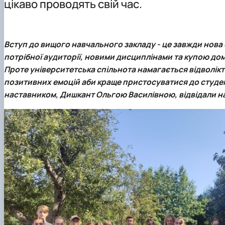
цікаво проводять свій час.
Навчально-методична робота
Навчальні лабораторії
Ветеринарна мікробіологія
Студенту
Наукові школи
Мікробіологія продуктів тваринництва
Вступнику
Наукова робота студентів
Організація ветеринарної справи
Вступ до вищого навчального закладу - це завжди нова
Паразитологія та тропічна ветеринарія
потрібної аудиторії, новими дисциплінами та купою до
Санітарна і харчова мікробіологія
Проте університетська спільнота намагається відволікт
Сільськогосподарська мікробіологія
позитивних емоцій аби краще пристосуватися до студент
наставником,
Дишкант Ольгою Василівною
, відвідали