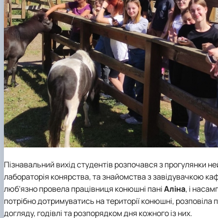
Пізнавальний вихід студентів розпочався з прогулянки н
лабораторія конярства, та знайомства з завідувачкою к
люб'язно провела працівниця конюшні пані
Аліна
, і наса
потрібно дотримуватись на території конюшні, розповіла 
догляду, годівлі та розпорядком дня кожного із них.