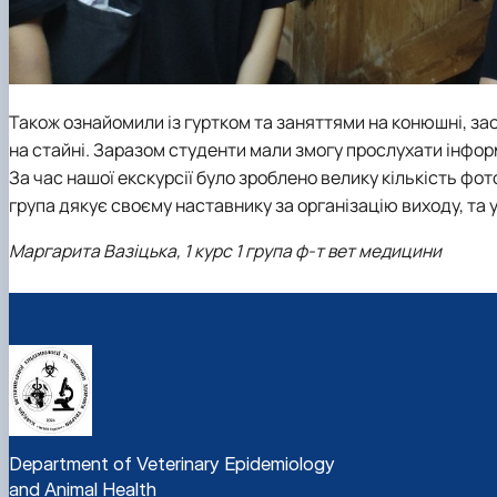
Також ознайомили із гуртком та заняттями на конюшні, зао
на стайні. Заразом студенти мали змогу прослухати інфор
За час нашої екскурсії було зроблено велику кількість фот
група дякує своєму наставнику за організацію виходу, та 
Маргарита Вазіцька, 1 курс 1 група ф-т вет медицини
Department of Veterinary Epidemiology
and Animal Health