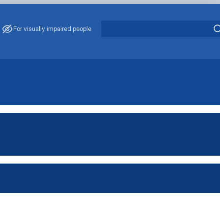
For visually impaired people
ology
 Medicine