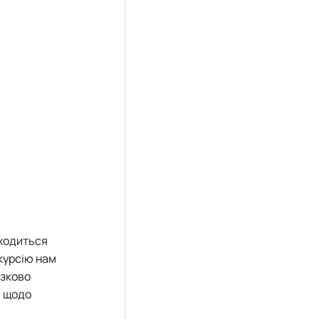
аходиться
курсію нам
язково
и щодо