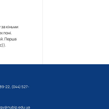
 за кіньми
х поні.
ій. Перша
с)).
89-22, (044) 527-
ogy@nubip.edu.ua