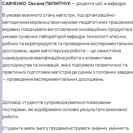
САВЧЕНКО
,
Оксана ПИЛИПЧУК —
доценти цієї ж кафедри.
В умовах воєнного стану магістри, під організаційно-
методичним керівництвом науково-педагогічних працівників
вправно поєднували виготовлення інноваційних продуктів в
умовах сучасних лабораторій кафедри технології мꞌясних,
рибних та морепродуктів та проведення експериментальни
досліджень, адже магістерська робота — це самостійна
індивідуальна кваліфікаційна робота з елементами
дослідництва та інновацій, яка є підсумком теоретичної та
практичної підготовки магістрів де одним з головних завдан
— проведення експериментальних досліджень.
Доповіді студентів супроводжувалися показовими
постерами, які відображали основні результати виконаної
роботи.
Студенти мали змогу продемонструвати знання, уміння та