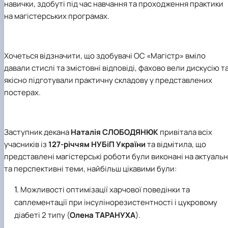
навички, здобуті під час навчання та проходження практики
на магістерських програмах.
Хочеться відзначити, що здобувачі ОС «Магістр» вміло
давали стислі та змістовні відповіді, фахово вели дискусію т
якісно підготували практичну складову у представлених
постерах.
Заступник декана
Наталія СЛОБОДЯНЮК
привітала всіх
учасників із
127-річчям НУБіП України
та відмітила, що
представлені магістерські роботи були виконані на актуальн
та перспективні теми, найбільш цікавими були:
Можливості оптимізації харчової поведінки та
саплементації при інсулінорезистентності і цукровому
діабеті 2 типу (
Олена ТАРАНУХА
).