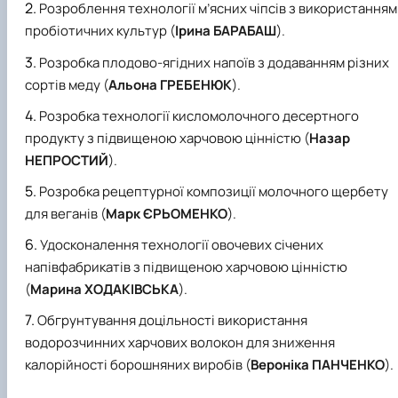
Розроблення технології м’ясних чіпсів з використанням
пробіотичних культур (
Ірина БАРАБАШ
).
Розробка плодово-ягідних напоїв з додаванням різних
сортів меду (
Альона ГРЕБЕНЮК
).
Розробка технології кисломолочного десертного
продукту з підвищеною харчовою цінністю (
Назар
НЕПРОСТИЙ
).
Розробка рецептурної композиції молочного щербету
для веганів (
Марк ЄРЬОМЕНКО
).
Удосконалення технології овочевих січених
напівфабрикатів з підвищеною харчовою цінністю
(
Марина ХОДАКІВСЬКА
).
Обгрунтування доцільності використання
водорозчинних харчових волокон для зниження
калорійності борошняних виробів (
Вероніка ПАНЧЕНКО
).