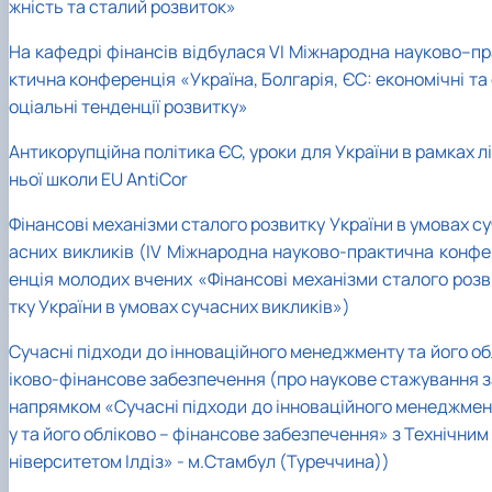
жність та сталий розвиток»
На кафедрі фінансів відбулася VІ Міжнародна науково–пр
ктична конференція «Україна, Болгарія, ЄС: економічні та
оціальні тенденції розвитку»
Антикорупційна політика ЄС, уроки для України в рамках л
ньої школи EU AntiCor
Фінансові механізми сталого розвитку України в умовах с
асних викликів (IV Міжнародна науково-практична конфе
енція молодих вчених «Фінансові механізми сталого розв
тку України в умовах сучасних викликів»)
Сучасні підходи до інноваційного менеджменту та його об
іково-фінансове забезпечення (про наукове стажування з
напрямком «Сучасні підходи до інноваційного менеджмен
у та його обліково – фінансове забезпечення» з Технічним
ніверситетом Ілдіз» - м.Стамбул (Туреччина))