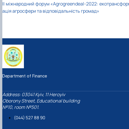
II міжнародний форум «Аgrogreendeal-2022: екотрансфор
ація агросфери та відповідальність громад»
Department of Finance
Address: 03041 Kyiv, 11 Heroyiv
Oborony Street, Educational building
№10, room №501.
(044) 527 88 90