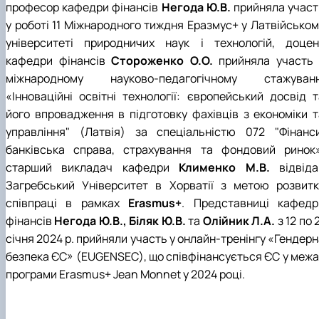
професор кафедри фінансів
Негода Ю.В.
прийняла участ
у роботі 11 Міжнародного тиждня Еразмус+ у Латвійськом
університеті природничих наук і технологій, доцен
кафедри фінансів
Стороженко О.О.
прийняла участь 
міжнародному науково-педагогічному стажуванн
«Інноваційні освітні технології: європейський досвід т
його впровадження в підготовку фахівців з економіки т
управління" (Латвія) за спеціальністю 072 "Фінанси
банківська справа, страхування та фондовий ринок»
старший викладач кафедри
Клименко М.В.
відвід
Загребський Університет в Хорватії з метою розвитк
співпраці в рамках
Erasmus+
. Представниці кафедр
фінансів
Негода Ю.В., Біляк Ю.В.
та
Олійник Л.А.
з 12 по 
січня 2024 р. прийняли участь у онлайн-тренінгу «Гендер
безпека ЄС» (EUGENSEC), що співфінансується ЄС у межа
програми Erasmus+ Jean Monnet у 2024 році.