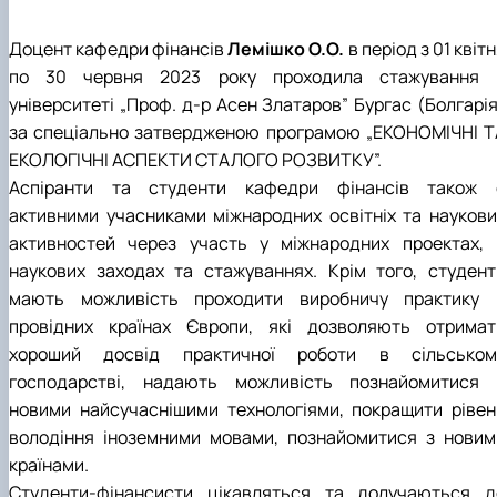
Доцент кафедри фінансів
Лемішко О.О.
в період з 01 квіт
по 30 червня 2023 року проходила стажування 
університеті „Проф. д-р Асен Златаров” Бургас (Болгарія
за спеціально затвердженою програмою „ЕКОНОМІЧНІ Т
ЕКОЛОГІЧНІ АСПЕКТИ СТАЛОГО РОЗВИТКУ”.
Аспіранти та студенти кафедри фінансів також 
активними учасниками міжнародних освітніх та наукови
активностей через участь у міжнародних проектах, 
наукових заходах та стажуваннях. Крім того, студент
мають можливість проходити виробничу практику 
провідних країнах Європи, які дозволяють отримат
хороший досвід практичної роботи в сільськом
господарстві, надають можливість познайомитися 
новими найсучаснішими технологіями, покращити рівен
володіння іноземними мовами, познайомитися з новим
країнами.
Студенти-фінансисти цікавляться та долучаються д