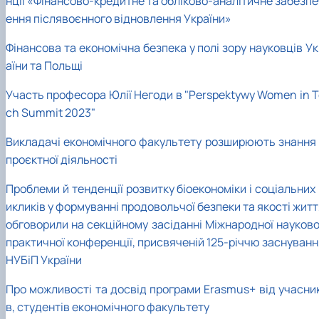
нції «Фінансово-кредитне та обліково-аналітичне забезпе
ення післявоєнного відновлення України»
Фінансова та економічна безпека у полі зору науковців У
аїни та Польщі
Участь професора Юлії Негоди в "Perspektywy Women in T
ch Summit 2023"
Викладачі економічного факультету розширюють знання 
проєктної діяльності
Проблеми й тенденції розвитку біоекономіки і соціальних
икликів у формуванні продовольчої безпеки та якості жит
обговорили на секційному засіданні Міжнародної науково
практичної конференції, присвяченій 125-річчю заснуванн
НУБіП України
Про можливості та досвід програми Erasmus+ від учасник
в, студентів економічного факультету