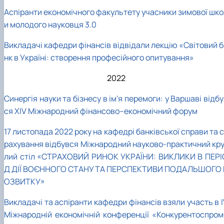
Аспіранти економічного факультету учасники зимової шко
и молодого науковця 3.0
Викладачі кафедри фінансів відвідали лекцію «Світовий б
нк в Україні: створення професійного опитування»
2022
Синергія науки та бізнесу в ім'я перемоги: у Варшаві відб
ся ХIV Міжнародний фінансово–економічний форум
17 листопада 2022 року на кафедрі банківської справи та 
рахування відбувся Міжнародний науково-практичний кру
лий стіл «СТРАХОВИЙ РИНОК УКРАЇНИ: ВИКЛИКИ В ПЕРІ
Д ДІЇ ВОЄННОГО СТАНУ ТА ПЕРСПЕКТИВИ ПОДАЛЬШОГО 
ОЗВИТКУ»
Викладачі та аспіранти кафедри фінансів взяли участь в 
Міжнародній економічній конференції «Конкурентоспром