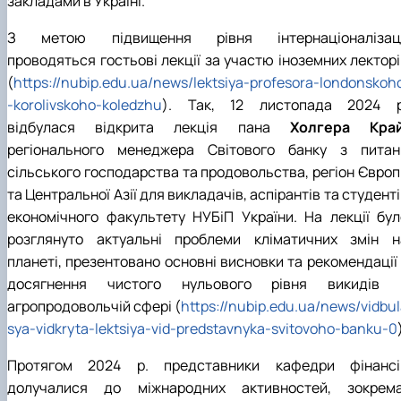
закладами в Україні.
З метою підвищення рівня інтернаціоналізаці
проводяться гостьові лекції за участю іноземних лекторі
(
https://nubip.edu.ua/news/lektsiya-profesora-londonskoh
-korolivskoho-koledzhu
). Так, 12 листопада 2024 р
відбулася відкрита лекція пана
Холгера Кра
регіонального менеджера Світового банку з питан
сільського господарства та продовольства, регіон Європ
та Центральної Азії для викладачів, аспірантів та студент
економічного факультету НУБіП України. На лекції бул
розглянуто актуальні проблеми кліматичних змін н
планеті, презентовано основні висновки та рекомендації 
досягнення чистого нульового рівня викидів 
агропродовольчій сфері (
https://nubip.edu.ua/news/vidbu
sya-vidkryta-lektsiya-vid-predstavnyka-svitovoho-banku-0
Протягом 2024 р. представники кафедри фінансі
долучалися до міжнародних активностей, зокрема