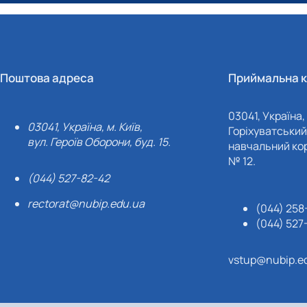
Поштова адреса
Приймальна к
03041, Україна, 
03041, Україна, м. Київ,
Горіхуватський 
вул. Героїв Оборони, буд. 15.
навчальний кор
№ 12.
(044) 527-82-42
rectorat@nubip.edu.ua
(044) 258
(044) 527
vstup@nubip.e