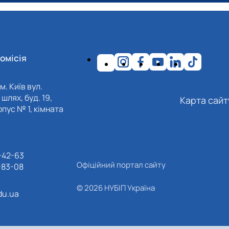
омісія
м. Київ вул.
шлях, буд. 19,
Карта сайт
пус № 1, кімната
-42-63
Офіційний портал сайту
-83-08
© 2026 НУБІП Україна
du.ua