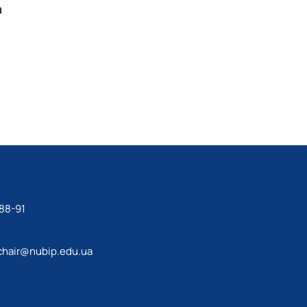
а
88-91
chair@nubip.edu.ua