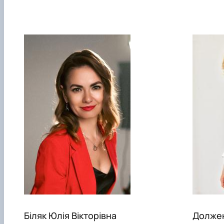
Біляк Юлія Вікторівна
Должен