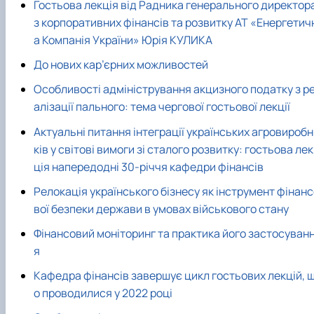
Гостьова лекція від Радника генерального директор
з корпоративних фінансів та розвитку АТ «Енергетич
а Компанія України» Юрія КУЛИКА
До нових кар’єрних можливостей
Особливості адміністрування акцизного податку з р
алізації пального: тема чергової гостьової лекції
Актуальні питання інтеграції українських агровироб
ків у світові вимоги зі сталого розвитку: гостьова лек
ція напередодні 30-річчя кафедри фінансів
Релокація українського бізнесу як інструмент фінан
вої безпеки держави в умовах військового стану
Фінансовий моніторинг та практика його застосуван
я
Кафедра фінансів завершує цикл гостьових лекцій, 
о проводилися у 2022 році