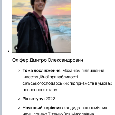
Оліфер Дмитро Олександрович
Тема дослідження:
Механізм підвищення
інвестиційної привабливості
сільськогосподарських підприємств в умовах
повоєнного стану
Рік вступу:
2022
Науковий керівник:
кандидат економічних
наук, доцент Тітенко Зоя Миколаївна