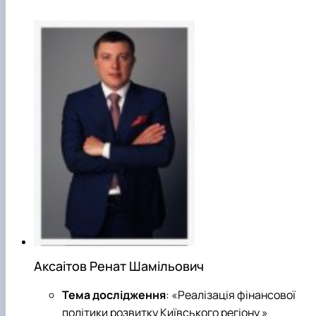
Аксаітов Ренат Шамільович
Тема дослідження
: «Реалізація фінансової
політики розвитку Київського регіону »