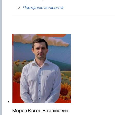
Портфоліо аспіранта
Мороз Євген Віталійович