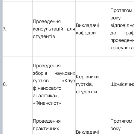
Протягом
року
Проведення
Викладачі
відповідн
7.
консультацій для
кафедри
до граф
студентів
проведен
консульта
Проведення
зборів наукових
Керівники
гуртків «Клуб
8.
гуртків,
Щомісячн
фінансового
студенти
аналітика»,
«Фінансист»
Проведення
Протягом
практичних
року
Викладачі