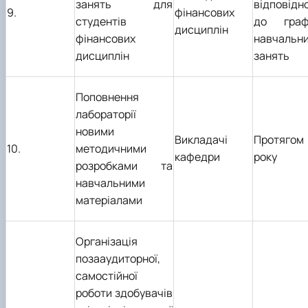
занять для
відповідн
9.
фінансових
студентів
до граф
дисциплін
фінансових
навчальн
дисциплін
занять
Поповнення
лабораторії
новими
Викладачі
Протягом
10.
методичними
кафедри
року
розробками та
навчальними
матеріалами
Організація
позааудиторної,
самостійної
роботи здобувачів