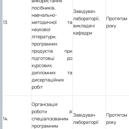
використання
посібників,
Завідувач
навчально-
лабораторії,
Протягом
13.
методичної та
викладачі
року
наукової
кафедри
літератури,
програмних
продуктів при
підготовці до
курсових,
дипломних та
дисертаційних
робіт
Організація
роботи зі
Завідувач
Протягом
14.
спеціалізованим
лабораторії
року
програмним