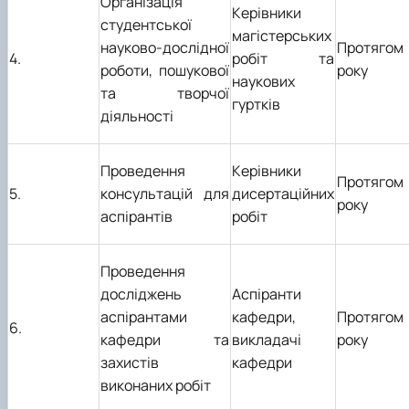
Організація
Керівники
студентської
магістерських
науково-дослідної
Протягом
4.
робіт та
роботи, пошукової
року
наукових
та творчої
гуртків
діяльності
Проведення
Керівники
Протягом
5.
консультацій для
дисертаційних
року
аспірантів
робіт
Проведення
досліджень
Аспіранти
аспірантами
кафедри,
Протягом
6.
кафедри та
викладачі
року
захистів
кафедри
виконаних робіт