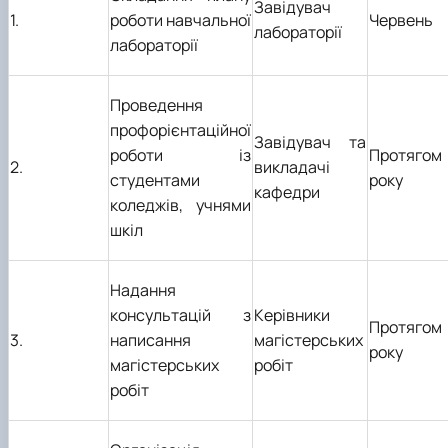
Завідувач
1.
роботи навчальної
Червень
лабораторії
лабораторії
Проведення
профорієнтаційної
Завідувач та
роботи із
Протягом
2.
викладачі
студентами
року
кафедри
коледжів, учнями
шкіл
Надання
консультацій з
Керівники
Протягом
3.
написання
магістерських
року
магістерських
робіт
робіт