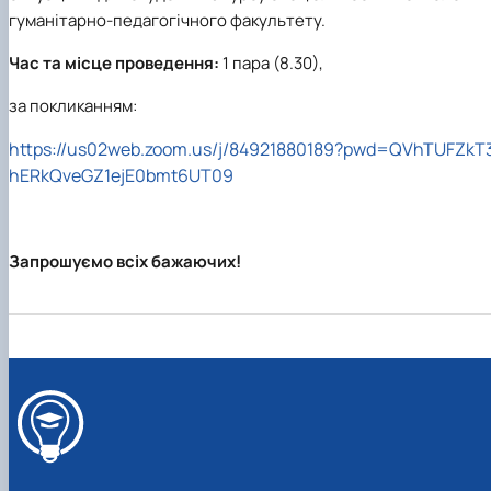
Department of English for Technical and
гуманітарно-педагогічного факультету.
Agrobiological Specialties
Department of English Philology
Час та місце проведення:
1 пара (8.30),
Department of Physical Education
за покликанням:
Department of Philosophy and International
Communication
https://us02web.zoom.us/j/84921880189?pwd=QVhTUFZkT
Department of Psychology
hERkQveGZ1ejE0b
mt6UT09
Department of Culturology
Запрошуємо всіх бажаючих!