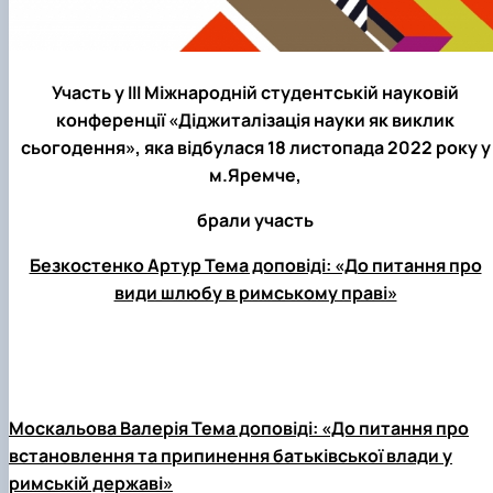
Участь у ІІІ Міжнародній студентській науковій
конференції «Діджиталізація науки як виклик
сьогодення», яка відбулася 18 листопада 2022 року у
м.Яремче,
брали участь
Безкостенко Артур Тема доповіді: «До питання про
види шлюбу в римському праві»
Москальова Валерія Тема доповіді: «До питання про
встановлення та припинення батьківської влади у
римській державі»