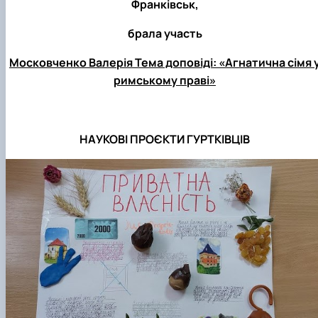
Франківськ,
брала участь
Московченко Валерія Тема доповіді: «Агнатична сімя 
римському праві»
НАУКОВІ ПРОЄКТИ ГУРТКІВЦІВ