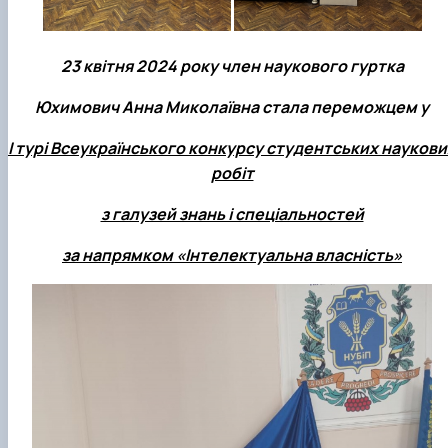
23 квітня 2024 року член наукового гуртка
Юхимович Анна Миколаївна стала переможцем у
І турі Всеукраїнського конкурсу студентських наукови
робіт
з галузей знань і спеціальностей
за напрямком «Інтелектуальна власність»