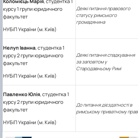
Коломієць Марія
, студентка 1
Деякі питання правового
курсу 1 групи юридичного
статусу римського
факультет
громадянина
НУБіП України (м. Київ)
Нелуп Іванна
, студентка 1
Деякі питання спадкування
курсу 2 групи юридичного
за заповітом у
факультет
Стародавньому Римі
НУБіП України (м. Київ)
Павленко Юлія
, студентка 1
курсу 2 групи юридичного
До питання дієздатності в
факультет
римському приватному прав
НУБіП України (м. Київ)