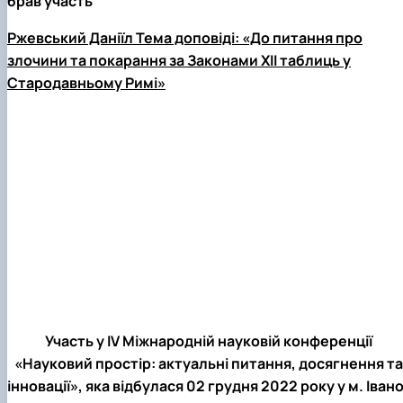
брав участь
Ржевський Даніїл Тема доповіді: «До питання про
злочини та покарання за Законами ХІІ таблиць у
Стародавньому Римі»
Участь у ІV Міжнародній науковій конференції
«Науковий простір: актуальні питання, досягнення та
інновації», яка відбулася 02 грудня 2022 року у м. Іван