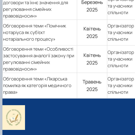
Березень
договори та їхнє значення для
та учасники
регулювання сімейних
2025
спільноти
правовідносин»
Обговорення теми «Помічник
Організатор
Квітень
нотаріуса як суб’єкт
та учасники
2025
нотаріального процесу»
спільноти
Обговорення теми «Особливості
Організатор
Квітень
застосування аналогії закону при
та учасники
регулюванні сімейних
2025
спільноти
правовідносин»
Обговорення теми «Лікарська
Організатор
Травень
помилка як категорія медичного
та учасники
2025
права»
спільноти