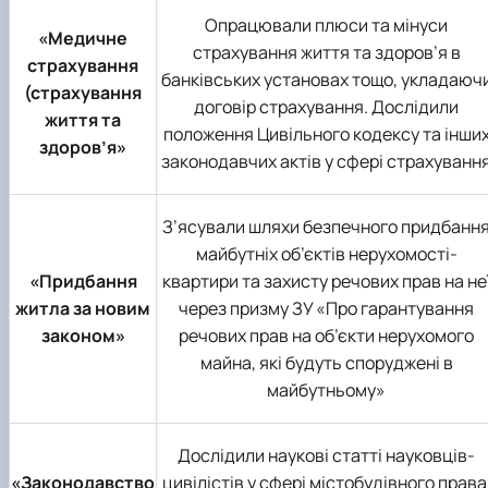
Звіт про роботу гуртка
Звіт про роботу гуртка
Опрацювали плюси та мінуси
«Медичне
страхування життя та здоров’я в
страхування
банківських установах тощо, укладаюч
(страхування
договір страхування. Дослідили
життя та
положення Цивільного кодексу та інши
здоров’я»
законодавчих актів у сфері страхуванн
З’ясували шляхи безпечного придбанн
майбутніх об’єктів нерухомості-
«Придбання
квартири та захисту речових прав на не
житла за новим
через призму ЗУ «Про гарантування
законом»
речових прав на об’єкти нерухомого
майна, які будуть споруджені в
майбутньому»
Дослідили наукові статті науковців-
«Законодавство
цивілістів у сфері містобудівного права