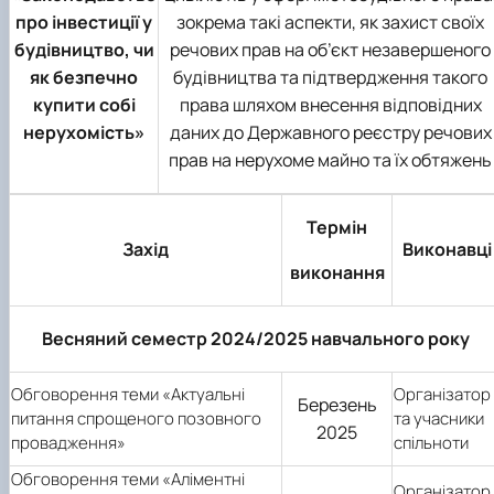
про інвестиції у
зокрема такі аспекти, як захист своїх
будівництво, чи
речових прав на об’єкт незавершеного
як безпечно
будівництва та підтвердження такого
купити собі
права шляхом внесення відповідних
нерухомість»
даних до Державного реєстру речових
прав на нерухоме майно та їх обтяжень
Термін
Захід
Виконавці
виконання
Весняний семестр 2024/2025 навчального року
Обговорення теми «Актуальні
Організатор
Березень
питання спрощеного позовного
та учасники
2025
провадження»
спільноти
Обговорення теми «Аліментні
Організатор