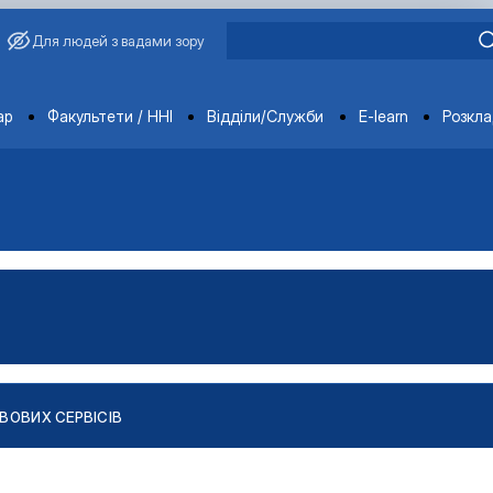
Для людей з вадами зору
ments
ар
Факультети / ННІ
Відділи/Служби
E-learn
Розкл
ВОВИХ СЕРВІСІВ
к
к
к
к