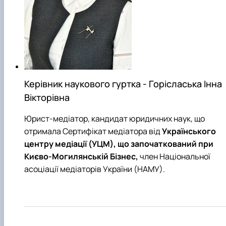
Звіт про роботу гуртка
Звіт про роботу гуртка
Керівник наукового гуртка - Горісласька Інна
Вікторівна
Юрист-медіатор, кандидат юридичних наук, що
отримала Сертифікат медіатора від
Українського
центру медіації (УЦМ), що започаткований при
Києво-Могилянській Бізнес,
член Національної
асоціації медіаторів України (НАМУ).