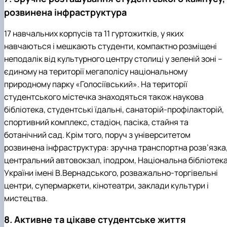
розвинена інфраструктура
17 навчальних корпусів та 11 гуртожитків, у яких
навчаються і мешкають студенти, компактно розміщені
неподалік від культурного центру столиці у зеленій зоні –
єдиному на території мегаполісу національному
природному парку «Голосіївський». На території
студентського містечка знаходяться також наукова
бібліотека, студентські їдальні, санаторій-профілакторій,
спортивний комплекс, стадіон, пасіка, стайня та
ботанічний сад. Крім того, поруч з університетом
розвинена інфраструктура: зручна транспортна розв’язка
центральний автовокзал, іподром, Національна бібліотек
України імені В.Вернадського, розважально-торгівельні
центри, супермаркети, кінотеатри, заклади культури і
мистецтва.
8. Активне та цікаве студентське життя