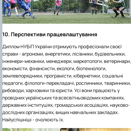
10. Перспективи працевлаштування
Диплом НУБіП України отримують професіонали своєї
справи - агрономи, енергетики, лісівники, будівельники,
інженери-механіки, менеджери, маркетологи, ветеринари,
економісти, фінансисти, екологи, біотехнологи,
землевпорядники, програмісти, кібернетики, соціальні
педагоги, філологи-перекладачі, рослинники, тваринники,
рибоводи, харчовики та юристи. Усі вони працюють у
провідних українських та всесвітньовідомих компаніях,
державних інституціях, громадських асоціаціях, науково-
дослідних організаціях, вищих навчальних закладах.
Найуспішніші - очолюють їх.