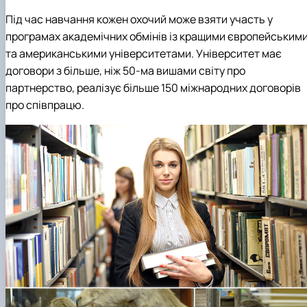
Під час навчання кожен охочий може взяти участь у
програмах академічних обмінів із кращими європейським
та американськими університетами. Університет має
договори з більше, ніж 50-ма вишами світу про
партнерство, реалізує більше 150 міжнародних договорів
про співпрацю.