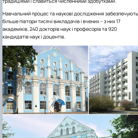
традиціями і славиться численними здобутками.
Навчальний процес та наукові дослідження забезпечуют
більше півтори тисячі викладачів і вчених – з них 17
академіків, 240 докторів наук і професорів та 920
кандидатів наук і доцентів.