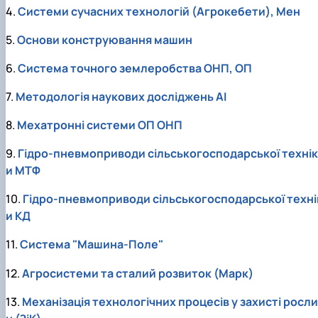
Карлаш Олександр Петрович
4.
Системи сучасних технологій (Агрокебети), Мен
Гаркуша Наталія Миколаївна
Кіру Валентина Василівна
5.
Основи конструювання машин
Ямков Олександр Володимирович
Білоконь Ольга Борисівна
6.
Система точного землеробства ОНП
,
ОП
Тихий Олександр Іванович
7.
Методологія наукових досліджень АІ
8.
Мехатронні системи ОП
ОНП
9.
Гідро-пневмоприводи сільськогосподарської технік
и МТФ
10.
Гідро-пневмоприводи сільськогосподарської техні
и КД
11.
Система "Машина
-Поле"
12.
Агросистеми та сталий розвиток (Марк)
13.
Механізація технологічних процесів у захисті росли