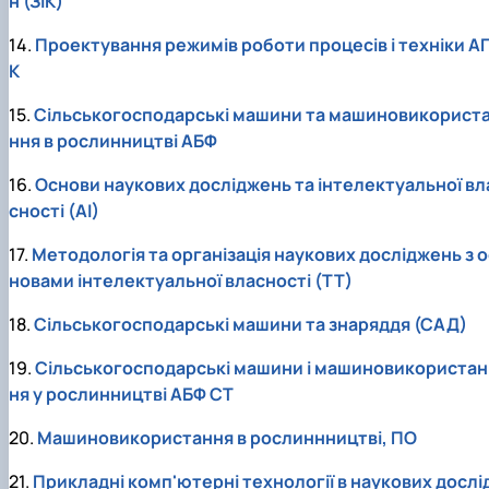
н
(ЗіК)
14.
Проектування режимів роботи процесів і техніки А
К
15.
Сільськогосподарські машини та машиновикорист
ння в рослинництві АБФ
16.
Основи наукових досліджень та інтелектуальної вл
сності (АІ)
17.
Методологія та організація наукових досліджень з о
новами інтелектуальної власності (ТТ)
18.
Сільськогосподарські машини та знаряддя (САД)
19.
Сільськогосподарські машини і машиновикористан
ня у рослинництві АБФ СТ
20.
Машиновикористання в рослиннництві, ПО
21.
Прикладні комп'ютерні технології в наукових дослі