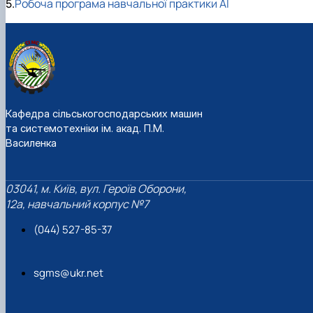
5.
Робоча програма навчальної практики АІ
Кафедра сільськогосподарських машин
та системотехніки ім. акад. П.М.
Василенка
03041, м. Київ, вул. Героїв Оборони,
12а, навчальний корпус №7
(044) 527-85-37
sgms@ukr.net