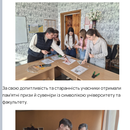
За свою допитливість та старанність учасники отримали
пам’ятні призи й сувеніри із символікою університету та
факультету.