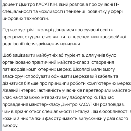
доцент Дмитро КАСАТКІН, який розповів про сучасні ІТ-
спеціальності та можливості і тенденції розвитку у сфері
цифрових технологій.
Під час зустрічі школярі дізналися про сучасні освітні
програми, студентське життя та перспективи професійної
реалізації після закінчення навчання.
Щоб зацікавити майбутніх абітурієнтів, для учнів було
організовано практичний майстер-клас зі створення
патчкордів комп’ютерних мереж. Школярі мали змогу
власноруч спробувати обжимати мережевий кабель та
дізнатися більше про принципи роботи комп’ютерних мереж
Жвавий інтерес і активність учасників перетворили майстер
клас на справжню інтерактивну лабораторію. Під час
проведення майстер-класу Дмитро КАСАТКІН розповідав,
чим відрізняються спеціальності ІТ-галузі, які є особливості 
кожній з них та який фах отримають випускники у разі свого
вибору.